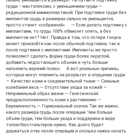
сильно уменьшится в размере? Не путайте подтяжку
груди – мастопексию, с уменьшением груди —
редукционной маммопластикой. При подтяжке груди без
имплантов грудь в размерах сильно не уменьшится,
просто станет «собранной». ⠀ — Если делать подтяжку с
имплантами, то грудь 100% обвиснет опять, а без
имплантов нет? Нет. Правда в том, что потеря тонуса
может произойти как после обычной подтяжки, так и
после подтяжки с имплантами. Импланты же просто
позволяют сделать форму груди более округлой,
добавить недостающего объема и чуть больше
наполнить верхний полюс. ⠀ А вот реальные причины,
которые могут повлиять на результат и опущение груди:
— Качество кожи и соединительной ткани — Сильные
колебания веса — Отсутствие ухода за кожей —
Неправильный образ жизни — Генетическая
предрасположенность кожи к растяжению —
Беременность — Гормональный скачок Так же важно,
какого размера грудь после операции. Чем больше
объём груди, тем больше ухода и поддержки в виде
топов/бюстгальтеров нужно. Как долго будет
держаться отек после операции и сколько нужно носить