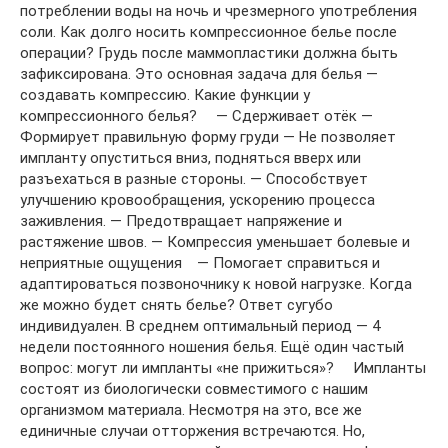
потреблении воды на ночь и чрезмерного употребления
соли. Как долго носить компрессионное белье после
операции? Грудь после маммопластики должна быть
зафиксирована. Это основная задача для белья —
создавать компрессию. Какие функции у
компрессионного белья? ⠀ — Сдерживает отёк —
Формирует правильную форму груди — Не позволяет
импланту опуститься вниз, подняться вверх или
разъехаться в разные стороны. — Способствует
улучшению кровообращения, ускорению процесса
заживления. — Предотвращает напряжение и
растяжение швов. — Компрессия уменьшает болевые и
неприятные ощущения⠀ — Помогает справиться и
адаптироваться позвоночнику к новой нагрузке. Когда
же можно будет снять белье? Ответ сугубо
индивидуален. В среднем оптимальный период — 4
недели постоянного ношения белья. Ещё один частый
вопрос: могут ли импланты «не прижиться»? ⠀ Импланты
состоят из биологически совместимого с нашим
организмом материала. Несмотря на это, все же
единичные случаи отторжения встречаются. Но,