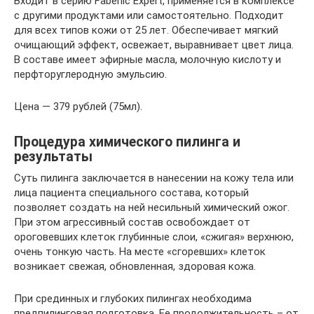
Входит в серию Faberlic Expert, применяется в комплексе
с другими продуктами или самостоятельно. Подходит
для всех типов кожи от 25 лет. Обеспечивает мягкий
очищающий эффект, освежает, выравнивает цвет лица.
В составе имеет эфирные масла, молочную кислоту и
перфторуглеродную эмульсию.
Цена — 379 рублей (75мл).
Процедура химического пилинга и
результаты
Суть пилинга заключается в нанесении на кожу тела или
лица пациента специального состава, который
позволяет создать на ней несильный химический ожог.
При этом агрессивный состав освобождает от
ороговевших клеток глубинные слои, «сжигая» верхнюю,
очень тонкую часть. На месте «сгоревших» клеток
возникает свежая, обновленная, здоровая кожа.
При срединных и глубоких пилингах необходима
предпилинговая подготовка. Ее продолжительность – от