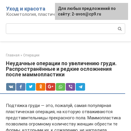
Перейти
Уход и красота
Для любых предложений по
к
Косметология, пластическая хирургия, уход
сайту: 2-avon@cp9.ru
контенту
Поиск:
Главная
»
Операции
Неудачные операции по увеличению груди.
Распространённые и редкие осложнения
после маммопластики
Подтяжка груди — это, пожалуй, самая популярная
пластическая операция, на которую отваживаются
представительницы прекрасного пола. Маммопластика
позволила огромному количеству женщин обрести те
формы, которыми их, к сожалению, не наградила