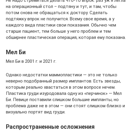
Не надо стремиться делать что-то впрок: раз уж я легла
на операционный стол – подтяну и тут, и там, чтобы
потом снова не обращаться к доктору. Сделать
подтяжку впрок не получится. Всему свое время, а у
каждого вида пластики свои показания. Обычно чем
старше пациент, тем больше у него проблем и тем
обширнее пластическая операция, которая ему показана.
Мел Би
Мел Би в 2001 г. и 2021 г.
Однако недостатки маммопластики — это не только
неверно подобранный размер имплантов. Есть звезды,
которым реально хвастаться в этом вопросе нечем.
Пластика груди изуродовала одну из «перчинок» — Мел
Би. Певице поставили слишком большие импланты, но
проблема даже не в этом — они стоят слишком близко и
визуально портят вид груди.
Распространенные осложнения