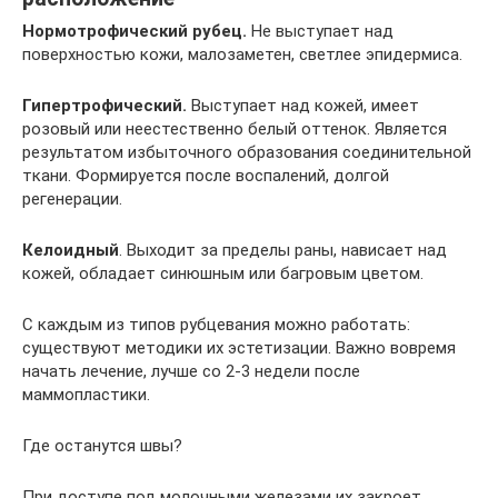
Н
ормотрофический рубец.
Не выступает над
поверхностью кожи, малозаметен, светлее эпидермиса.
Гипертрофический.
Выступает над кожей, имеет
розовый или неестественно белый оттенок. Является
результатом избыточного образования соединительной
ткани. Формируется после воспалений, долгой
регенерации.
Келоидный
. Выходит за пределы раны, нависает над
кожей, обладает синюшным или багровым цветом.
С каждым из типов рубцевания можно работать:
существуют методики их эстетизации. Важно вовремя
начать лечение, лучше со 2-3 недели после
маммопластики.
Где останутся швы?
При доступе под молочными железами их закроет