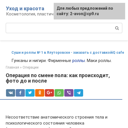
Перейти
Уход и красота
Для любых предложений по
к
Косметология, пластическая хирургия, уход
сайту: 2-avon@cp9.ru
контенту
Поиск:
Суши и роллы № 1 в Ялуторовске - заказать с доставкойiQ cafe
Гунканы и нигири. Фирменные
роллы
. Маки роллы.
Главная
»
Операции
Операция по смене пола: как происходит,
фото до и после
Несоответствие анатомического строения тела и
психологического состояния человека