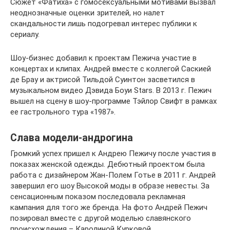
Сюжет «Фатиха» с гомосексуальными мотивами вызвал
неоднозначные оценки зрителей, но налет
скандальности лишь подогревал интерес публики к
сериалу.
Шоу-бизнес добавил к проектам Пежича участие в
концертах и клипах. Андрей вместе с коллегой Саскией
де Брау и актрисой Тильдой Суинтон засветился в
музыкальном видео Дэвида Боуи Stars. В 2013 г. Пежич
вышел на сцену в шоу-программе Тэйлор Свифт в рамках
ее гастрольного тура «1987».
Слава модели-андрогина
Громкий успех пришел к Андрею Пежичу после участия в
показах женской одежды. Дебютный проектом была
работа с дизайнером Жан-Полем Готье в 2011 г. Андрей
завершил его шоу Высокой моды в образе невесты. За
сенсационным показом последовала рекламная
кампания для того же бренда. На фото Андрей Пежич
позировал вместе с другой моделью славянского
происхождения – Каролиной Курковой.