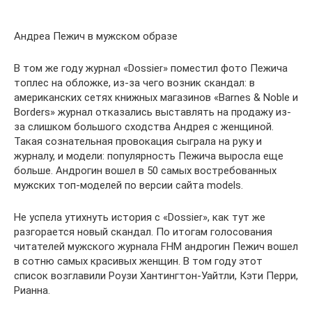
Андреа Пежич в мужском образе
В том же году журнал «Dossier» поместил фото Пежича
топлес на обложке, из-за чего возник скандал: в
американских сетях книжных магазинов «Barnes & Noble и
Borders» журнал отказались выставлять на продажу из-
за слишком большого сходства Андрея с женщиной.
Такая сознательная провокация сыграла на руку и
журналу, и модели: популярность Пежича выросла еще
больше. Андрогин вошел в 50 самых востребованных
мужских топ-моделей по версии сайта models.
Не успела утихнуть история с «Dossier», как тут же
разгорается новый скандал. По итогам голосования
читателей мужского журнала FHM андрогин Пежич вошел
в сотню самых красивых женщин. В том году этот
список возглавили Роузи Хантингтон-Уайтли, Кэти Перри,
Рианна.