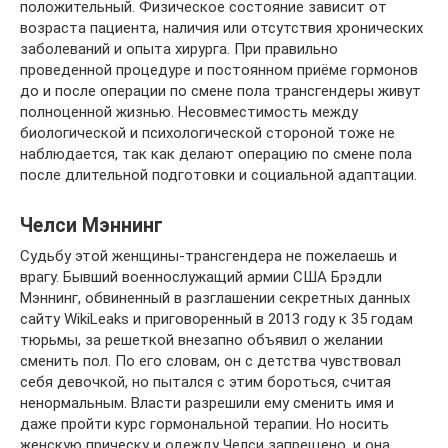
положительный. Физическое состояние зависит от
возраста пациента, наличия или отсутствия хронических
заболеваний и опыта хирурга. При правильно
проведенной процедуре и постоянном приёме гормонов
до и после операции по смене пола трансгендеры живут
полноценной жизнью. Несовместимость между
биологической и психологической стороной тоже не
наблюдается, так как делают операцию по смене пола
после длительной подготовки и социальной адаптации.
Челси Мэннинг
Судьбу этой женщины-трансгендера не пожелаешь и
врагу. Бывший военнослужащий армии США Брэдли
Мэннинг, обвиненный в разглашении секретных данных
сайту WikiLeaks и приговоренный в 2013 году к 35 годам
тюрьмы, за решеткой внезапно объявил о желании
сменить пол. По его словам, он с детства чувствовал
себя девочкой, но пытался с этим бороться, считая
ненормальным. Власти разрешили ему сменить имя и
даже пройти курс гормональной терапии. Но носить
женскую прическу и одежду Челси запрещено, и она