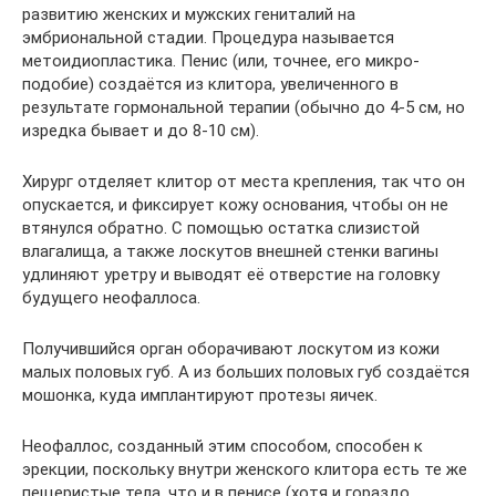
развитию женских и мужских гениталий на
эмбриональной стадии. Процедура называется
метоидиопластика. Пенис (или, точнее, его микро-
подобие) создаётся из клитора, увеличенного в
результате гормональной терапии (обычно до 4-5 см, но
изредка бывает и до 8-10 см).
Хирург отделяет клитор от места крепления, так что он
опускается, и фиксирует кожу основания, чтобы он не
втянулся обратно. С помощью остатка слизистой
влагалища, а также лоскутов внешней стенки вагины
удлиняют уретру и выводят её отверстие на головку
будущего неофаллоса.
Получившийся орган оборачивают лоскутом из кожи
малых половых губ. А из больших половых губ создаётся
мошонка, куда имплантируют протезы яичек.
Неофаллос, созданный этим способом, способен к
эрекции, поскольку внутри женского клитора есть те же
пещеристые тела, что и в пенисе (хотя и гораздо