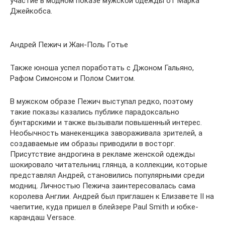
участие в модном показе мужской одежды от Марка
Джейкобса.
Андрей Пежич и Жан-Поль Готье
Также юноша успел поработать с Джоном Гальяно,
Рафом Симонсом и Полом Смитом.
В мужском образе Пежич выступал редко, поэтому
такие показы казались публике парадоксально
бунтарскими и также вызывали повышенный интерес.
Необычность манекенщика завораживала зрителей, а
создаваемые им образы приводили в восторг.
Присутствие андрогина в рекламе женской одежды
шокировало читательниц глянца, а коллекции, которые
представлял Андрей, становились популярными среди
модниц. Личностью Пежича заинтересовалась сама
королева Англии. Андрей был приглашен к Елизавете II на
чаепитие, куда пришел в блейзере Paul Smith и юбке-
карандаш Versace.