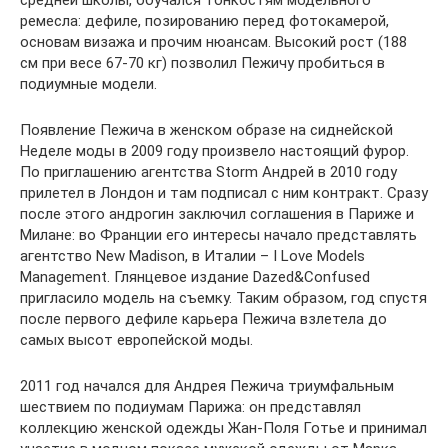
средней школы, обучался тонкостям модельного
ремесла: дефиле, позированию перед фотокамерой,
основам визажа и прочим нюансам. Высокий рост (188
см при весе 67-70 кг) позволил Пежичу пробиться в
подиумные модели.
Появление Пежича в женском образе на сиднейской
Неделе моды в 2009 году произвело настоящий фурор.
По приглашению агентства Storm Андрей в 2010 году
прилетел в Лондон и там подписал с ним контракт. Сразу
после этого андрогин заключил соглашения в Париже и
Милане: во Франции его интересы начало представлять
агентство New Madison, в Италии – I Love Models
Management. Глянцевое издание Dazed&Confused
пригласило модель на съемку. Таким образом, год спустя
после первого дефиле карьера Пежича взлетела до
самых высот европейской моды.
2011 год начался для Андрея Пежича триумфальным
шествием по подиумам Парижа: он представлял
коллекцию женской одежды Жан-Поля Готье и принимал