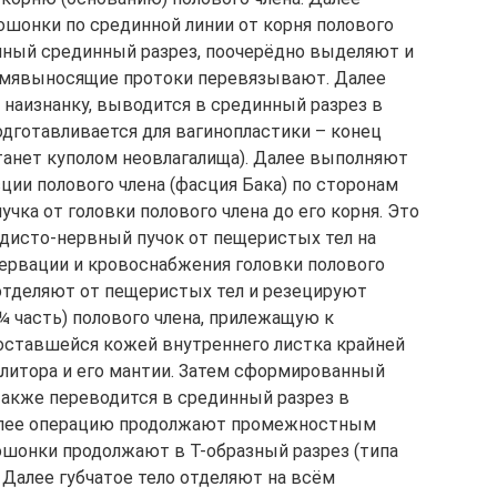
шонки по срединной линии от корня полового
нный срединный разрез, поочерёдно выделяют и
семявыносящие протоки перевязывают. Далее
 наизнанку, выводится в срединный разрез в
дготавливается для вагинопластики – конец
танет куполом неовлагалища). Далее выполняют
ции полового члена (фасция Бака) по сторонам
чка от головки полового члена до его корня. Это
дисто-нервный пучок от пещеристых тел на
ервации и кровоснабжения головки полового
 отделяют от пещеристых тел и резецируют
¼ часть) полового члена, прилежащую к
оставшейся кожей внутреннего листка крайней
клитора и его мантии. Затем сформированный
также переводится в срединный разрез в
алее операцию продолжают промежностным
шонки продолжают в Т-образный разрез (типа
 Далее губчатое тело отделяют на всём