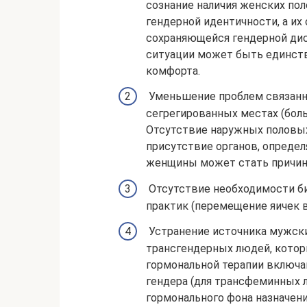
сознание наличия женских по
гендерной идентичности, а их
сохраняющейся гендерной дис
ситуации может быть единст
комфорта.
Уменьшение проблем связанн
сегрегированных местах (бол
Отсутствие наружных половых
присутствие органов, опреде
женщины может стать причино
Отсутствие необходимости би
практик (перемещение яичек в
Устранение источника мужски
трансгендерных людей, которы
гормональной терапии включа
гендера (для трансфеминных 
гормонального фона назначен