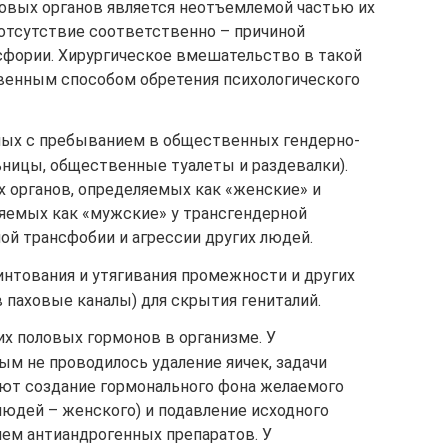
ловых органов является неотъемлемой частью их
 отсутствие соответственно – причиной
фории. Хирургическое вмешательство в такой
венным способом обретения психологического
ых с пребыванием в общественных гендерно-
ьницы, общественные туалеты и раздевалки).
 органов, определяемых как «женские» и
ляемых как «мужские» у трансгендерной
й трансфобии и агрессии других людей.
нтования и утягивания промежности и других
 паховые каналы) для скрытия гениталий.
х половых гормонов в организме. У
м не проводилось удаление яичек, задачи
ют создание гормонального фона желаемого
людей – женского) и подавление исходного
ием антиандрогенных препаратов. У