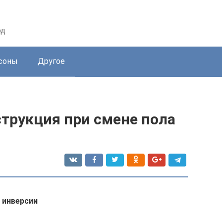
од
соны
Другое
струкция при смене пола
 инверсии