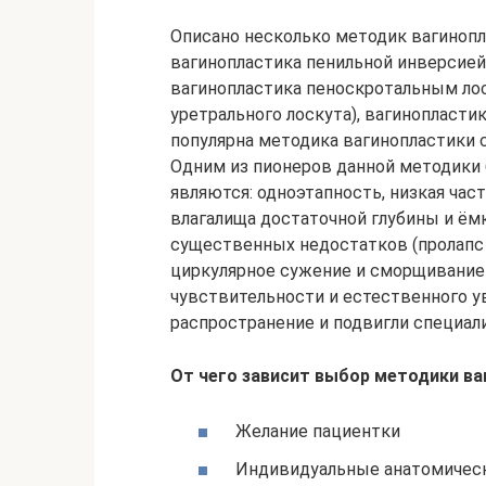
Описано несколько методик вагинопл
вагинопластика пенильной инверсией 
вагинопластика пеноскротальным лос
уретрального лоскута), вагинопласти
популярна методика вагинопластики 
Одним из пионеров данной методики
являются: одноэтапность, низкая ча
влагалища достаточной глубины и ёмк
существенных недостатков (пролапс в
циркулярное сужение и сморщивание 
чувствительности и естественного у
распространение и подвигли специал
От чего зависит выбор методики в
Желание пациентки
Индивидуальные анатомически