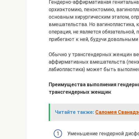
Гендерно-аффирмативная генитальна
орхиэктомию, пенэктомию, вагиноплас
основным хирургическим этапом, оп
вмешательства. Но вагинопластика, 
операция, не является обязательной
прибегают к ней, будучи довольными 
Обычно у трансгендерных женщин ве
аффирмативных вмешательств (пенэк
лабиопластика) может быть выполнен
Преимущества выполнения гендерно
трансгендерных женщин
:
Читайте также:
Саломея Сванадзе
Уменьшение гендерной дисфо