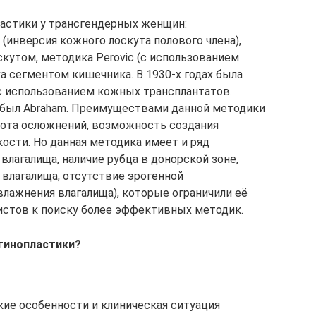
астики у трансгендерных женщин:
(инверсия кожного лоскута полового члена),
кутом, методика Perovic (с использованием
ка сегментом кишечника. В 1930-х годах была
с использованием кожных трансплантатов.
 был Abraham. Преимуществами данной методики
стота осложнений, возможность создания
ости. Но данная методика имеет и ряд
лагалища, наличие рубца в донорской зоне,
влагалища, отсутствие эрогенной
влажнения влагалища), которые ограничили её
истов к поиску более эффективных методик.
агинопластики?
е особенности и клиническая ситуация