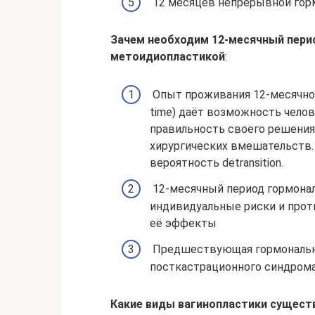
12 месяцев непрерывной гор
Зачем необходим 12-месячный пери
метоидиопластикой
:
Опыт проживания 12-месячного
time) даёт возможность челов
правильность своего решени
хирургических вмешательств.
вероятность detransition.
12-месячный период гормонал
индивидуальные риски и проти
её эффекты
Предшествующая гормональна
посткастрационного синдрома
Какие виды вагинопластики сущест