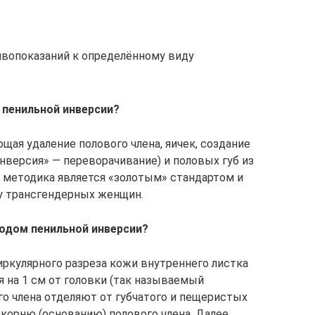
ивопоказаний к определённому виду
 пенильной инверсии?
щая удаление полового члена, яичек, создание
инверсия» — переворачивание) и половых губ из
 методика является «золотым» стандартом и
 у трансгендерных женщин.
одом пенильной инверсии?
иркулярного разреза кожи внутреннего листка
я на 1 см от головки (так называемый
го члена отделяют от губчатого и пещеристых
 корню (основанию) полового члена. Далее