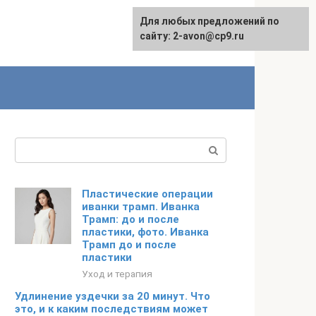
Для любых предложений по
сайту: 2-avon@cp9.ru
Поиск:
Пластические операции
иванки трамп. Иванка
Трамп: до и после
пластики, фото. Иванка
Трамп до и после
пластики
Уход и терапия
Удлинение уздечки за 20 минут. Что
это, и к каким последствиям может