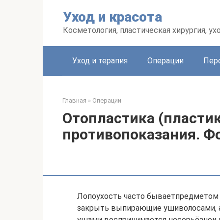
Перейти
Уход и красота
к
контенту
Косметология, пластическая хирургия, ух
Уход и терапия
Операции
Пер
Главная
»
Операции
Отопластика (пластик
противопоказания. Фо
Лопоухость часто бываетпредметом
закрыть выпирающие ушиволосами, а
ушами воспринимается несерьёзнои 