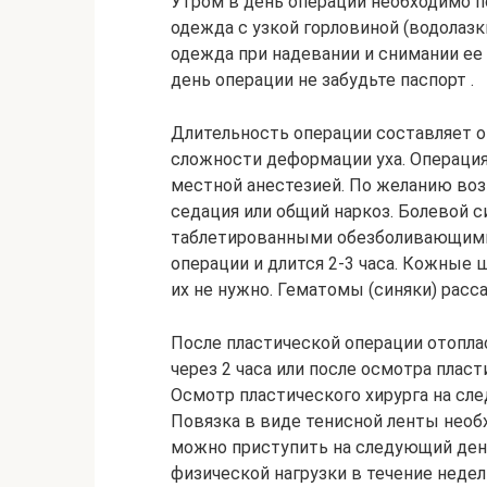
Утром в день операции необходимо 
одежда с узкой горловиной (водолазки,
одежда при надевании и снимании ее 
день операции не забудьте паспорт .
Длительность операции составляет от
сложности деформации уха. Операция
местной анестезией. По желанию во
седация или общий наркоз. Болевой 
таблетированными обезболивающими п
операции и длится 2-3 часа. Кожные
их не нужно. Гематомы (синяки) расс
После пластической операции отоплас
через 2 часа или после осмотра плас
Осмотр пластического хирурга на сл
Повязка в виде тенисной ленты необх
можно приступить на следующий день 
физической нагрузки в течение недел