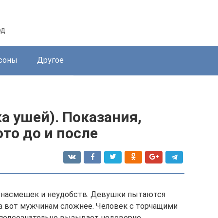
од
соны
Другое
а ушей). Показания,
то до и после
 насмешек и неудобств. Девушки пытаются
 вот мужчинам сложнее. Человек с торчащими
подсознательно вызывает недоверие.