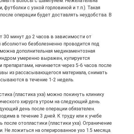
помыть волосы с шампунем. Нежелательна
 футболки с узкой горловиной и т.п.). Такая
после операции будет доставлять неудобства. В
 30 минут до 2 часов в зависимости от
 абсолютно безболезненно проводится под
зможна дополнительная медикаментозная
синдром умеренно выражен, купируется
репаратами, начинается через 5-6 часов после
 швы из рассасывающегося материала, снимать
асываются в течение 1-2 недель.
тика (пластика уха) можно покинуть клинику
тического хирурга утром на следующий день.
едующий день после операции обязателен.
одима в течение 3 дней. К труду или к учебе
после отопластики (пластики уха). Ограничение
и. Не ложиться на оперированное ухо 1.5 месяца.