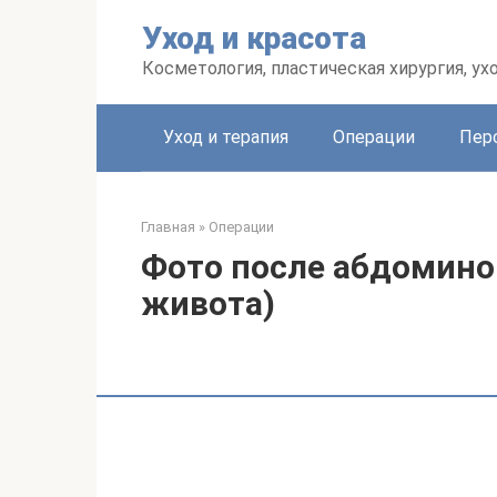
Перейти
Уход и красота
к
контенту
Косметология, пластическая хирургия, ух
Уход и терапия
Операции
Пер
Главная
»
Операции
Фото после абдомино
живота)