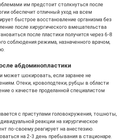
облемами им предстоит столкнуться после
ргии обеспечит отличный уход на всем
тирует быстрое восстановление организма без
ление после хирургического вмешательства
ановиться после пластики получится через 6-8
ого соблюдения режима, назначенного врачом,
ю.
после абдоминопластики
и может шокировать, если заранее не
ниям. Отеки, кровоподтеки, рубцы в области
ение о качестве проделанной специалистом
ивается с приступами головокружения, тошноты,
ндивидуальной реакции на хирургическое
т по-своему реагирует на анестезию.
ваться на 2-3 день пребывания в стационаре.