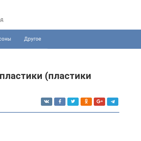
од
соны
Другое
пластики (пластики