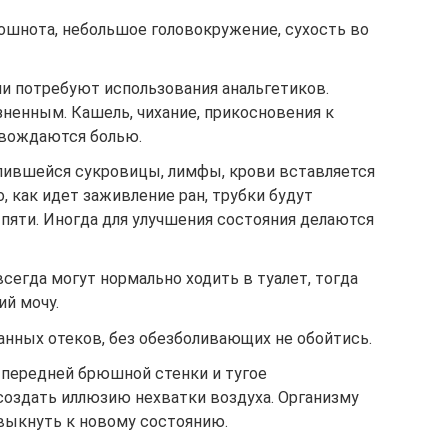
ошнота, небольшое головокружение, сухость во
ии потребуют использования анальгетиков.
ненным. Кашель, чихание, прикосновения к
овождаются болью.
пившейся сукровицы, лимфы, крови вставляется
, как идет заживление ран, трубки будут
о пяти. Иногда для улучшения состояния делаются
сегда могут нормально ходить в туалет, тогда
ий мочу.
анных отеков, без обезболивающих не обойтись.
передней брюшной стенки и тугое
создать иллюзию нехватки воздуха. Организму
выкнуть к новому состоянию.