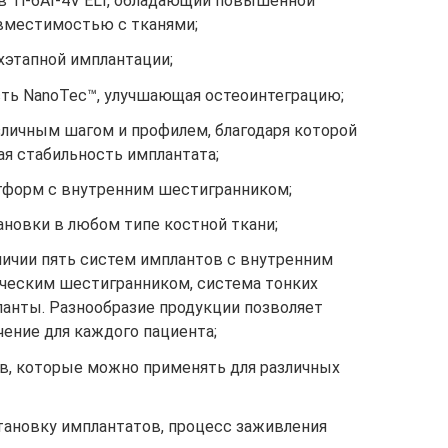
в Ti-6AI-4V ELI, обладающий повышенной
вместимостью с тканями;
хэтапной имплантации;
ть NanoTec™, улучшающая остеоинтеграцию;
зличным шагом и профилем, благодаря которой
ая стабильность имплантата;
тформ с внутренним шестигранником;
ановки в любом типе костной ткани;
личии пять систем имплантов с внутренним
ическим шестигранником, система тонких
анты. Разнообразие продукции позволяет
ение для каждого пациента;
ов, которые можно применять для различных
тановку имплантатов, процесс заживления