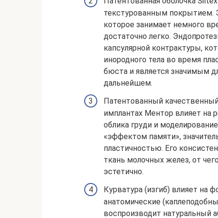
Патентованная оболочка Siltex
текстурованным покрытием. Э
которое занимает немного вр
достаточно легко. Эндопротез
капсулярной контрактуры, кот
инородного тела во время пла
бюста и является значимым д
дальнейшем.
Патентованный качественный 
имплантах Ментор влияет на 
облика груди и моделирование
«эффектом памяти», значите
пластичностью. Его консисте
ткань молочных желез, от чег
эстетично.
Курватура (изгиб) влияет на 
анатомические (каплеподобны
воспроизводит натуральный а