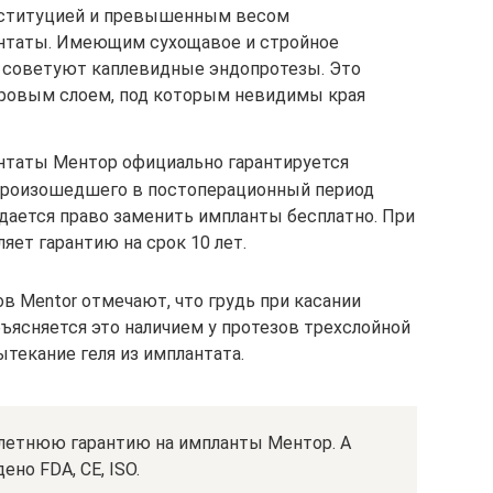
нституцией и превышенным весом
антаты. Имеющим сухощавое и стройное
 советуют каплевидные эндопротезы. Это
ировым слоем, под которым невидимы края
антаты Ментор официально гарантируется
 произошедшего в постоперационный период
дается право заменить импланты бесплатно. При
яет гарантию на срок 10 лет.
 Mentor отмечают, что грудь при касании
бъясняется это наличием у протезов трехслойной
текание геля из имплантата.
летнюю гарантию на импланты Ментор. А
но FDA, CE, ISO.