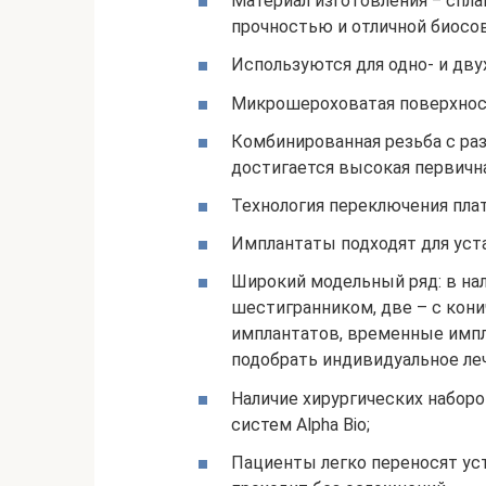
Материал изготовления ‒ спла
прочностью и отличной биосо
Используются для одно- и дву
Микрошероховатая поверхнос
Комбинированная резьба с ра
достигается высокая первичн
Технология переключения пла
Имплантаты подходят для уст
Широкий модельный ряд: в на
шестигранником, две – с кон
имплантатов, временные импл
подобрать индивидуальное леч
Наличие хирургических набор
систем Alpha Bio;
Пациенты легко переносят ус