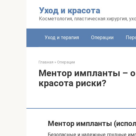
Перейти
Уход и красота
к
контенту
Косметология, пластическая хирургия, ух
Уход и терапия
Операции
Пер
Главная
»
Операции
Ментор импланты – о
красота риски?
Ментор импланты (испо
Безопасные и надежные грудные имп