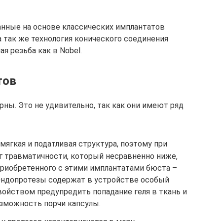
танные на основе классических имплантатов
а так же технология конического соединения
я резьба как в Nobel.
тов
ны. Это не удивительно, так как они имеют ряд
ягкая и податливая структура, поэтому при
г травматичности, который несравненно ниже,
приобретенного с этими имплантатами бюста –
Эндопротезы содержат в устройстве особый
войством предупредить попадание геля в ткань и
зможность порчи капсулы.