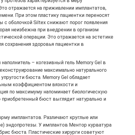
 у протезов характеризуется в меру
то отражается на приживлении имплантатов,
емени. При этом пластику пациентки переносят
ы с оболочкой Siltex снижают порог появления
орая неизбежна при внедрении в организм
стической операции. Это отражается на эстетике
ля сохранения здоровья пациентки в
наполнитель – когезивный гель Memory Gel в
реконструирование максимально натурального
 упругости бюста. Memory Gel обладает
льным коэффициентом вязкости и
нция по максимуму напоминает биологическую
о приобретенный бюст выглядит натурально и
форму имплантатов. Различают круглые или
е) эндопротезы. У имплантов Ментор курватура
брис бюста. Пластические хирурги советуют