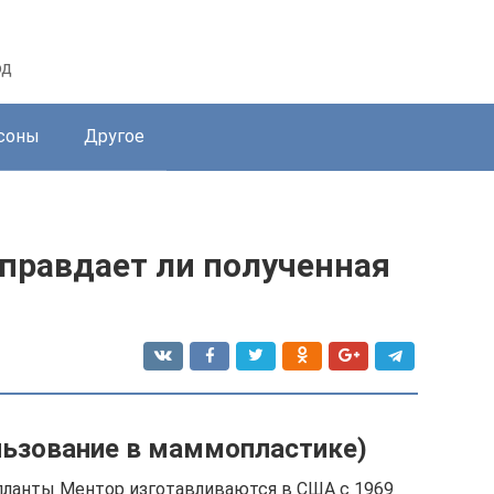
од
соны
Другое
правдает ли полученная
льзование в маммопластике)
ланты Ментор изготавливаются в США с 1969