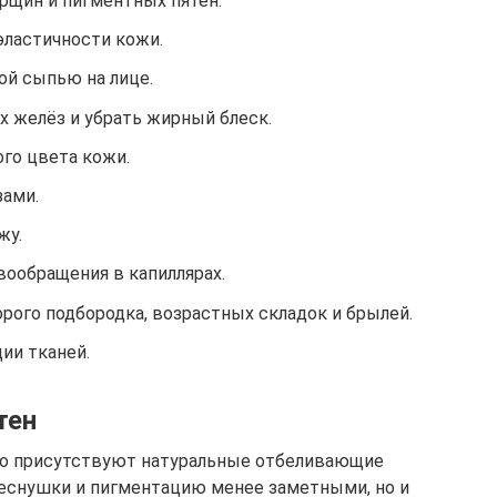
рщин и пигментных пятен.
эластичности кожи.
ой сыпью на лице.
х желёз и убрать жирный блеск.
го цвета кожи.
зами.
жу.
ообращения в капиллярах.
рого подбородка, возрастных складок и брылей.
ии тканей.
тен
ьно присутствуют натуральные отбеливающие
веснушки и пигментацию менее заметными, но и