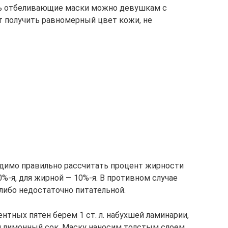
ть отбеливающие маски можно девушкам с
т получить равномерный цвет кожи, не
одимо правильно рассчитать процент жирности
%-я, для жирной — 10%-я. В противном случае
либо недостаточно питательной.
нтных пятен берем 1 ст. л. набухшей ламинарии,
 лимонный сок. Маску наносим толстым слоем