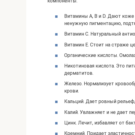
компоненты.
Витамины А, В и D. Дают коже
ненужную пигментацию, подтя
Витамин С. Натуральный анти
Витамин Е. Стоит на страже ц
Органические кислоты. Омола
Никотиновая кислота. Это пит
дерматитов.
Железо. Нормализует кровооб
крови.
Кальций. Дает ровный рельеф
Калий. Увлажняет и не дает п
Цинк. Лечит, избавляет от бак
Кремний. Придает эластичнос