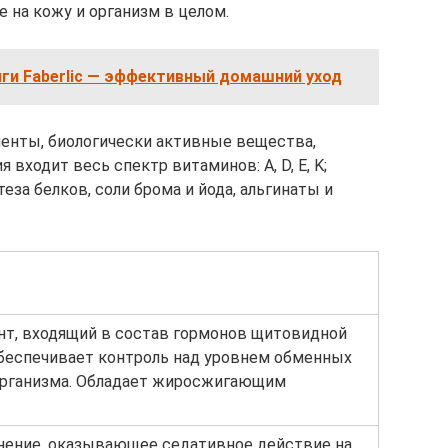
на кожу и организм в целом.
ги Faberlic — эффективный домашний уход
енты, биологически активные вещества,
входит весь спектр витаминов: A, D, E, K;
за белков, соли брома и йода, альгинаты и
нт, входящий в состав гормонов щитовидной
обеспечивает контроль над уровнем обменных
организма. Обладает жиросжигающим
нение, оказывающее седативное действие на