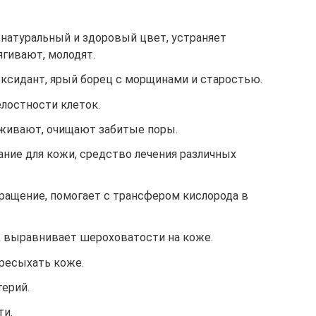
 натуральный и здоровый цвет, устраняет
гивают, молодят.
оксидант, ярый борец с морщинами и старостью.
елостности клеток.
живают, очищают забитые поры.
ание для кожи, средство лечения различных
ращение, помогает с трансфером кислорода в
, выравнивает шероховатости на коже.
ересыхать коже.
терий.
ти.