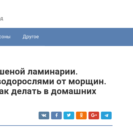
од
соны
Другое
ушеной ламинарии.
водорослями от морщин.
как делать в домашних