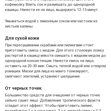
кофемолку. Влить сок и размешать до однородной
кашицы. Нанести ее на лицо, выдержать 12-15 минут.
Умываться водой с лимонным соком или настоем из
листьев калины.
Для сухой кожи
При пересушивании скрабами или пилингами стоит
приготовить смесь с медом. Для этого столовую ложку
растертой в кашицу мякоти смешать с жидким медом до
однородной консистенции. Нанести смесь на лицо,
оставить на 20-30 мин. Смыть теплой водой или отваром
ромашки. Маски для лица из манго тонизируют,
смягчают эпителий, устраняют шелушение.
От черных точек
Большинство средств для очищения от черных точек
сильно сушит лицо. Добавление тропического фрукта
сгладит этот эффект. Чтобы приготовить пилинг,
потребуется 1 ч.л сока манго, 2 ч.л. желтой глины и 2-3