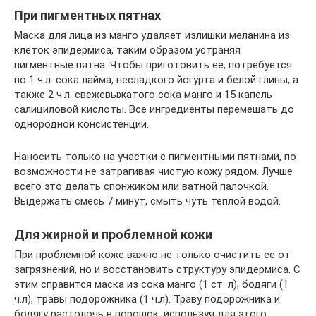
При пигментных пятнах
Маска для лица из манго удаляет излишки меланина из
клеток эпидермиса, таким образом устраняя
пигментные пятна. Чтобы приготовить ее, потребуется
по 1 ч.л. сока лайма, несладкого йогурта и белой глины, а
также 2 ч.л. свежевыжатого сока манго и 15 капель
салициловой кислоты. Все ингредиенты перемешать до
однородной консистенции.
Наносить только на участки с пигментными пятнами, по
возможности не затрагивая чистую кожу рядом. Лучше
всего это делать спонжиком или ватной палочкой.
Выдержать смесь 7 минут, смыть чуть теплой водой.
Для жирной и проблемной кожи
При проблемной коже важно не только очистить ее от
загрязнений, но и восстановить структуру эпидермиса. С
этим справится маска из сока манго (1 ст. л), бодяги (1
ч.л), травы подорожника (1 ч.л). Траву подорожника и
бодягу растолочь в порошок, используя для этого