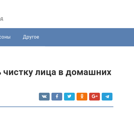
од
соны
Другое
ь чистку лица в домашних