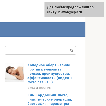
Для любых предложений по
сайту: 2-avon@cp9.ru
Поиск:
Холодное обертывание
против целлюлита:
польза, преимущества,
эффективность (видео +
фото отзывы)
Уход и терапия
Ким Кардашьян. Фото,
пластические операции,
биография, параметры