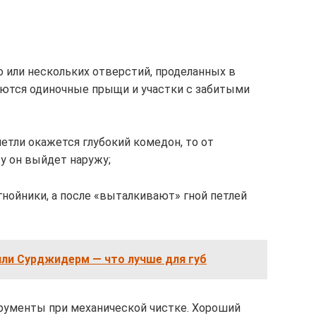
 или нескольких отверстий, проделанных в
яются одиночные прыщи и участки с забитыми
петли окажется глубокий комедон, то от
у он выйдет наружу;
гнойники, а после «выталкивают» гной петлей
ли Сурджидерм — что лучше для губ
рументы при механической чистке. Хороший