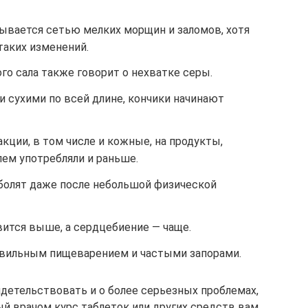
рывается сетью мелких морщин и заломов, хотя
таких изменений.
о сала также говорит о нехватке серы.
 сухими по всей длине, кончики начинают
кции, в том числе и кожные, на продукты,
ем употребляли и раньше.
болят даже после небольшой физической
вится выше, а сердцебиение — чаще.
авильным пищеварением и частыми запорами.
етельствовать и о более серьезных проблемах,
й врачом курс таблеток или других средств вам