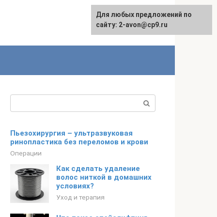
Для любых предложений по
сайту: 2-avon@cp9.ru
Поиск:
Пьезохирургия – ультразвуковая
ринопластика без переломов и крови
Операции
Как сделать удаление
волос ниткой в домашних
условиях?
Уход и терапия