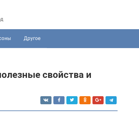
од
соны
Другое
полезные свойства и