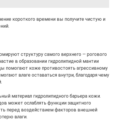
ечение короткого времени вы получите чистую и
ний.
рмируют структуру самого верхнего — рогового
частие в образовании гидролипидной мантии
иды помогают коже противостоять агрессивному
огают влаге оставаться внутри, благодаря чему
.
ный материал гидролипидного барьера кожи.
дов может ослаблять функции защитного
сть перед воздействием факторов внешней
терю влаги.