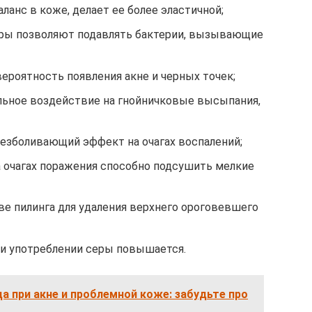
анс в коже, делает ее более эластичной;
еры позволяют подавлять бактерии, вызывающие
ероятность появления акне и черных точек;
ьное воздействие на гнойничковые высыпания,
безболивающий эффект на очагах воспалений;
 очагах поражения способно подсушить мелкие
ве пилинга для удаления верхнего ороговевшего
и употреблении серы повышается.
а при акне и проблемной коже: забудьте про