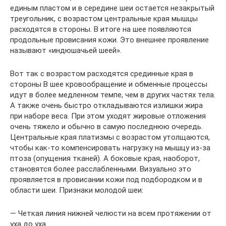
единым пластом и в середине шеи остается незакрытый
треугольник, с возрастом центральные края мышцы
расходятся в стороны. В итоге на шее появляются
продольные провисания кожи. Это внешнее проявление
называют «индюшачьей шеей».
Вот так с возрастом расходятся срединные края в
стороны В шее кровообращение и обменные процессы
идут в более медленном темпе, чем в других частях тела.
А также очень быстро откладываются излишки жира
при наборе веса. При этом уходят жировые отложения
очень тяжело и обычно в самую последнюю очередь.
Центральные края платизмы с возрастом утолщаются,
чтобы как-то компенсировать нагрузку на мышцу из-за
птоза (опущения тканей). А боковые края, наоборот,
становятся более расслабленными. Визуально это
проявляется в провисании кожи под подбородком и в
области шеи. Признаки молодой шеи:
— Четкая линия нижней челюсти на всем протяжении от
уха до уха.