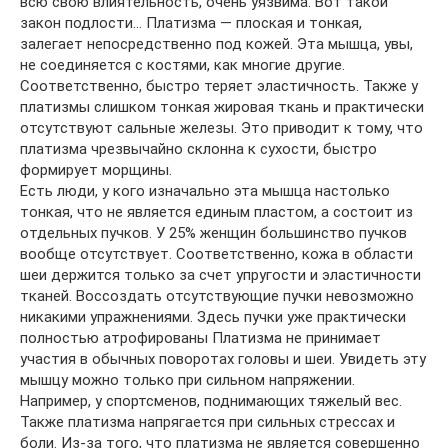
всю свою влиятельность, очень уязвима. Вот такой
закон подлости… Платизма — плоская и тонкая,
залегает непосредственно под кожей. Эта мышца, увы,
не соединяется с костями, как многие другие.
Соответственно, быстро теряет эластичность. Также у
платизмы слишком тонкая жировая ткань и практически
отсутствуют сальные железы. Это приводит к тому, что
платизма чрезвычайно склонна к сухости, быстро
формирует морщины.
Есть люди, у кого изначально эта мышца настолько
тонкая, что не является единым пластом, а состоит из
отдельных пучков. У 25% женщин большинство пучков
вообще отсутствует. Соответственно, кожа в области
шеи держится только за счет упругости и эластичности
тканей. Воссоздать отсутствующие пучки невозможно
никакими упражнениями. Здесь пучки уже практически
полностью атрофированы Платизма не принимает
участия в обычных поворотах головы и шеи. Увидеть эту
мышцу можно только при сильном напряжении.
Например, у спортсменов, поднимающих тяжелый вес.
Также платизма напрягается при сильных стрессах и
боли. Из-за того, что платизма не является совершенно