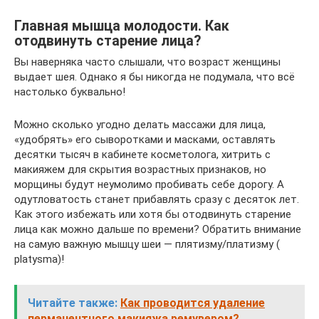
Главная мышца молодости. Как
отодвинуть старение лица?
Вы наверняка часто слышали, что возраст женщины
выдает шея. Однако я бы никогда не подумала, что всё
настолько буквально!
Можно сколько угодно делать массажи для лица,
«удобрять» его сыворотками и масками, оставлять
десятки тысяч в кабинете косметолога, хитрить с
макияжем для скрытия возрастных признаков, но
морщины будут неумолимо пробивать себе дорогу. А
одутловатость станет прибавлять сразу с десяток лет.
Как этого избежать или хотя бы отодвинуть старение
лица как можно дальше по времени? Обратить внимание
на самую важную мышцу шеи — плятизму/платизму (
platysma)!
Читайте также:
Как проводится удаление
перманентного макияжа ремувером?