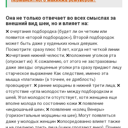
Она не только отвечает во всех смыслах за
внешний вид шеи, но и влияет на:
❌ очертания подбородка (будет ли он четким или
появится «второй подбородок»); Второй подбородок
может быть даже у худеньких юных девушек.
Посмотрите: сразу плюс 10 лет, когда нет четкой линии
❌очертания нижней челюсти; ❌положение уголков рта
(опускает их). К сожалению, от этого не застрахованы
даже звезды: опущенные уголки рта сразу придают лицу
старческое выражение Как следствие, именно эта
мышца «платизма» (а точнее, ее дряблость)
провоцирует: ❌ ранние морщины в нижней трети лица; ❌
отсутствие «угла молодости» между подбородком и
шеей; Угол молодости отсутствует, хотя женщина еще
вполне молода по состоянию кожи ❌ появление
«индюшачьей шеи»; ❌ появление «колец Венеры»
(горизонтальные морщины на шее); Могут появляться
даже у молодых женщин ❌опосредованно влияет также
и на среднюю треть лица (щеки сползают вниз). Почему