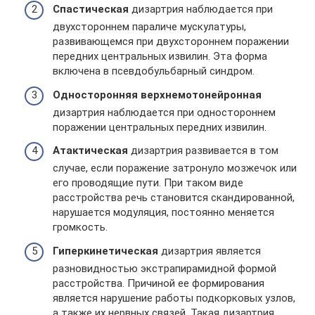
Спастическая
дизартрия наблюдается при
двухстороннем параличе мускулатуры,
развивающемся при двухстороннем поражении
передних центральных извилин. Эта форма
включена в псевдобульбарный синдром.
Односторонняя верхнемотонейронная
дизартрия наблюдается при одностороннем
поражении центральных передних извилин.
Атактическая
дизартрия развивается в том
случае, если поражение затронуло мозжечок или
его проводящие пути. При таком виде
расстройства речь становится скандированной,
нарушается модуляция, постоянно меняется
громкость.
Гиперкинетическая
дизартрия является
разновидностью экстрапирамидной формой
расстройства. Причиной ее формирования
является нарушение работы подкорковых узлов,
а также их нервных связей. Такая дизартрия