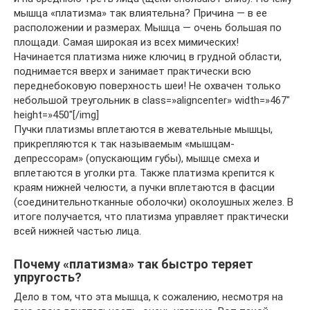
мышца «платизма» так влиятельна? Причина — в ее
расположении и размерах. Мышца — очень большая по
площади. Самая широкая из всех мимических!
Начинается платизма ниже ключиц в грудной области,
поднимается вверх и занимает практически всю
переднебоковую поверхность шеи! Не охвачен только
небольшой треугольник в class=»aligncenter» width=»467″
height=»450″[/img]
Пучки платизмы вплетаются в жевательные мышцы,
прикрепляются к так называемым «мышцам-
депрессорам» (опускающим губы), мышце смеха и
вплетаются в уголки рта. Также платизма крепится к
краям нижней челюсти, а пучки вплетаются в фасции
(соединительнотканные оболочки) околоушных желез. В
итоге получается, что платизма управляет практически
всей нижней частью лица.
Почему «платизма» так быстро теряет
упругость?
Дело в том, что эта мышца, к сожалению, несмотря на