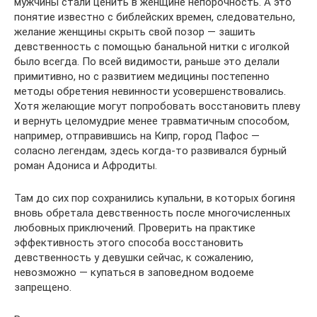
мужчины стали ценить в женщине непорочность. А это
понятие известно с библейских времен, следовательно,
желание женщины скрыть свой позор — зашить
девственность с помощью банальной нитки с иголкой
было всегда. По всей видимости, раньше это делали
примитивно, но с развитием медицины постепенно
методы обретения невинности усовершенствовались.
Хотя желающие могут попробовать восстановить плеву
и вернуть целомудрие менее травматичным способом,
например, отправившись на Кипр, город Пафос —
соласно легендам, здесь когда-то развивался бурный
роман Адониса и Афродиты.
Там до сих пор сохранились купальни, в которых богиня
вновь обретала девственность после многочисленных
любовных приключений. Проверить на практике
эффективность этого способа восстановить
девственность у девушки сейчас, к сожалению,
невозможно — купаться в заповедном водоеме
запрещено.