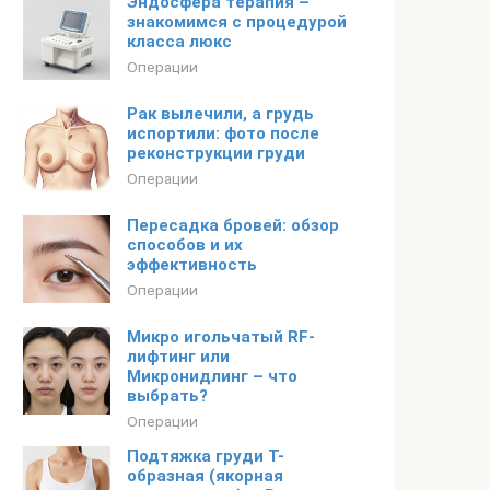
Эндосфера терапия –
знакомимся с процедурой
класса люкс
Операции
Рак вылечили, а грудь
испортили: фото после
реконструкции груди
Операции
Пересадка бровей: обзор
способов и их
эффективность
Операции
Микро игольчатый RF-
лифтинг или
Микронидлинг – что
выбрать?
Операции
Подтяжка груди Т-
образная (якорная