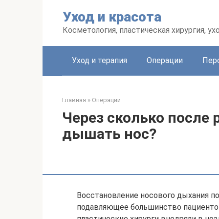
Перейти
Уход и красота
к
контенту
Косметология, пластическая хирургия, ух
Уход и терапия
Операции
Пер
Главная
»
Операции
Через сколько после 
дышать нос?
Восстановление носового дыхания по
подавляющее большинство пациентов
пластические хирурги внедряли в но