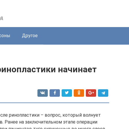
од
соны
Другое
ринопластики начинает
сле ринопластики – вопрос, который волнует
. Ранее на заключительном этапе операции
здри пациентов туго скрученные во много слоев