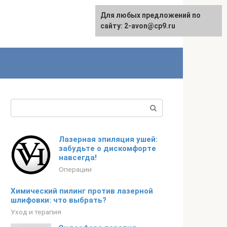
Для любых предложений по
сайту: 2-avon@cp9.ru
Поиск:
Лазерная эпиляция ушей:
забудьте о дискомфорте
навсегда!
Операции
Химический пилинг против лазерной
шлифовки: что выбрать?
Уход и терапия