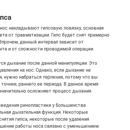
ипса
 нос накладывают гипсовую повязку, основная
ета от травматизации. Гипс будет снят примерно
 Впрочем, данный интервал зависит от
та и от сложности проводимой операции.
ся дыхание после данной манипуляции. Это
вления на нос. Однако, если дыхание не
я, нужно набраться терпения, потому что вы
точнее, раннего ее периода. В данное время
 значительно осложняет процесс дыхания.
оведения ринопластики у большинства
льная дыхательная функция. Некоторые
нятия гипса, некоторые после удаления
чшение работы носа связано с уменьшением