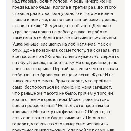
над глазами, болит голова. И ведь ничего же не
предвещало беды! Колола в третий раз, до этого
ставила раз в два года у одного и того же врача.
Пошла к нему же, все по накатанной схеме делала,
ставила те же 18 единиц, что обычно. Делала с
утра, потом пошла на работу, и уже на работе
заметила, что брови как-то выпячиваться начали.
Ушла раньше, еле шапку на лоб натянула, так он
опух. Дома позвонила косметологу, та сказала, что
все пройдет за 2-3 дня, только нужно лед держать
на лбу. Держала, но без толку. На следующий день
еле глаза открыла. Первый раз, если честно, такая
побочка, что брови аж на щеки легли. Жуть! И не
знаю, как это снять. Врач говорит, что пройдет
само, беспокоиться не нужно, но меня смущает,
что раньше же такого не было, причем у того же
врача с тем же средством. Может, она Ботокс
взяла просроченный? Но ведь это престижная
клиника в Москве, у них филиалы в СПб есть, то
есть они точно не будут химичить. Но она же
говорит, что как-то это намеренно исправить
практически невозможно. Или пройдет само, или