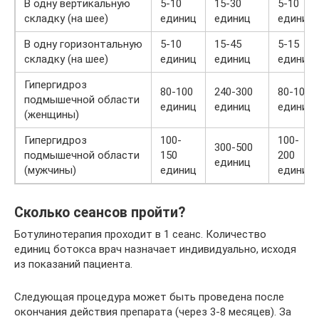
В одну вертикальную
5-10
15-30
5-10
складку (на шее)
единиц
единиц
единиц
В одну горизонтальную
5-10
15-45
5-15
складку (на шее)
единиц
единиц
единиц
Гипергидроз
80-100
240-300
80-100
подмышечной области
единиц
единиц
единиц
(женщины)
Гипергидроз
100-
100-
300-500
подмышечной области
150
200
единиц
(мужчины)
единиц
единиц
Сколько сеансов пройти?
Ботулинотерапия проходит в 1 сеанс. Количество
единиц ботокса врач назначает индивидуально, исходя
из показаний пациента.
Следующая процедура может быть проведена после
окончания действия препарата (через 3-8 месяцев). За