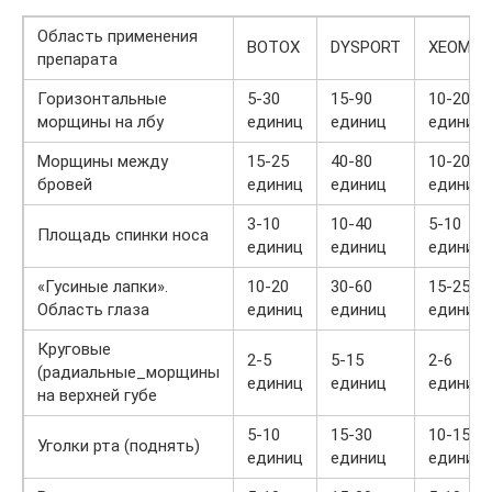
Область применения
BOTOX
DYSPORT
XEOMIN
препарата
Горизонтальные
5-30
15-90
10-20
морщины на лбу
единиц
единиц
единиц
Морщины между
15-25
40-80
10-20
бровей
единиц
единиц
единиц
3-10
10-40
5-10
Площадь спинки носа
единиц
единиц
единиц
«Гусиные лапки».
10-20
30-60
15-25
Область глаза
единиц
единиц
единиц
Круговые
2-5
5-15
2-6
(радиальные_морщины
единиц
единиц
единиц
на верхней губе
5-10
15-30
10-15
Уголки рта (поднять)
единиц
единиц
единиц