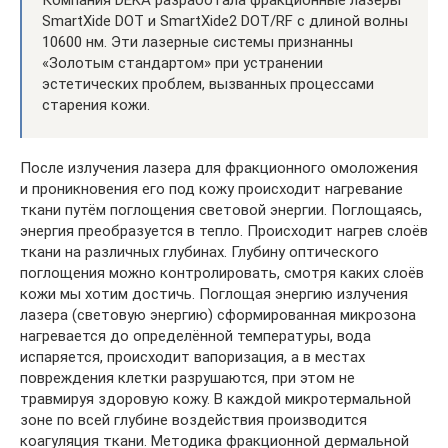
Компания DEKA разработала фракционные лазеры
SmartXide DOT и SmartXide2 DOT/RF с длиной волны
10600 нм. Эти лазерные системы признанны
«Золотым стандартом» при устранении
эстетических проблем, вызванных процессами
старения кожи.
После излучения лазера для фракционного омоложения
и проникновения его под кожу происходит нагревание
ткани путём поглощения световой энергии. Поглощаясь,
энергия преобразуется в тепло. Происходит нагрев слоёв
ткани на различных глубинах. Глубину оптического
поглощения можно контролировать, смотря каких слоёв
кожи мы хотим достичь. Поглощая энергию излучения
лазера (световую энергию) сформированная микрозона
нагревается до определённой температуры, вода
испаряется, происходит вапоризация, а в местах
повреждения клетки разрушаются, при этом не
травмируя здоровую кожу. В каждой микротермальной
зоне по всей глубине воздействия производится
коагуляция ткани. Методика фракционной дермальной