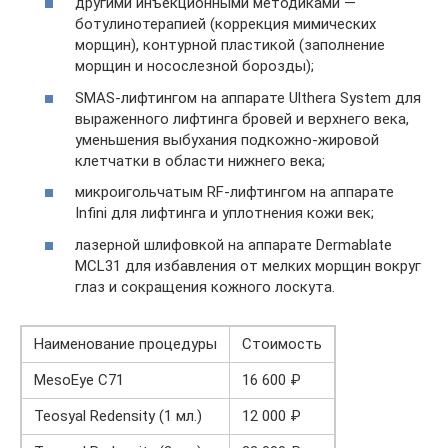
другими инъекционными методиками —
ботулинотерапией (коррекция мимических
морщин), контурной пластикой (заполнение
морщин и носослезной борозды);
SMAS-лифтингом на аппарате Ulthera System для
выраженного лифтинга бровей и верхнего века,
уменьшения выбухания подкожно-жировой
клетчатки в области нижнего века;
микроигольчатым RF-лифтингом на аппарате
Infini для лифтинга и уплотнения кожи век;
лазерной шлифовкой на аппарате Dermablate
MCL31 для избавления от мелких морщин вокруг
глаз и сокращения кожного лоскута.
Наименование процедуры
Стоимость
MesoEye C71
16 600 ₽
Teosyal Redensity (1 мл.)
12 000 ₽