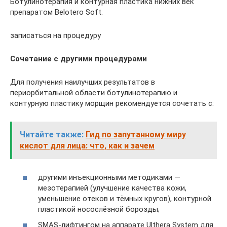
Ботулинотерапия и контурная пластика нижних век
препаратом Belotero Soft.
записаться на процедуру
Сочетание с другими процедурами
Для получения наилучших результатов в
периорбитальной области ботулинотерапию и
контурную пластику морщин рекомендуется сочетать с:
Читайте также:
Гид по запутанному миру
кислот для лица: что, как и зачем
другими инъекционными методиками —
мезотерапией (улучшение качества кожи,
уменьшение отеков и тёмных кругов), контурной
пластикой носослёзной борозды;
SMAS-лифтингом на аппарате Ulthera System для