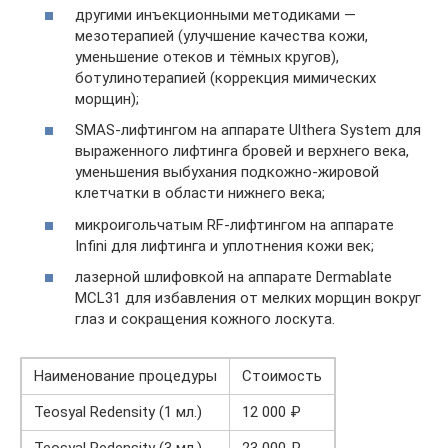
другими инъекционными методиками —
мезотерапией (улучшение качества кожи,
уменьшение отеков и тёмных кругов),
ботулинотерапией (коррекция мимических
морщин);
SMAS-лифтингом на аппарате Ulthera System для
выраженного лифтинга бровей и верхнего века,
уменьшения выбухания подкожно-жировой
клетчатки в области нижнего века;
микроигольчатым RF-лифтингом на аппарате
Infini для лифтинга и уплотнения кожи век;
лазерной шлифовкой на аппарате Dermablate
MCL31 для избавления от мелких морщин вокруг
глаз и сокращения кожного лоскута.
Наименование процедуры
Стоимость
Teosyal Redensity (1 мл.)
12 000 ₽