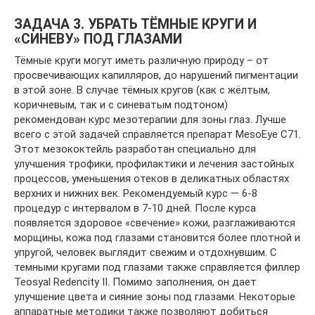
ЗАДАЧА 3. УБРАТЬ ТЁМНЫЕ КРУГИ И
«СИНЕВУ» ПОД ГЛАЗАМИ
Тёмные круги могут иметь различную природу – от
просвечивающих капилляров, до нарушений пигментации
в этой зоне. В случае тёмных кругов (как с жёлтым,
коричневым, так и с синеватым подтоном)
рекомендован курс мезотерапии для зоны глаз. Лучше
всего с этой задачей справляется препарат MesoEye С71.
Этот мезококтейль разработан специально для
улучшения трофики, профилактики и лечения застойных
процессов, уменьшения отеков в деликатных областях
верхних и нижних век. Рекомендуемый курс — 6-8
процедур с интервалом в 7-10 дней. После курса
появляется здоровое «свечение» кожи, разглаживаются
морщины, кожа под глазами становится более плотной и
упругой, человек выглядит свежим и отдохнувшим. С
темными кругами под глазами также справляется филлер
Teosyal Redencity II. Помимо заполнения, он дает
улучшение цвета и сияние зоны под глазами. Некоторые
аппаратные методики также позволяют добиться