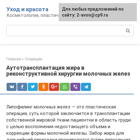
Перейти
Уход и красота
Для любых предложений по
к
Косметология, пластическая хирургия, уход
сайту: 2-avon@cp9.ru
контенту
Поиск:
Главная
»
Операции
Аутотрансплантация жира в
реконструктивной хирургии молочных желез
Липофилинг молочных желез — это пластическая
операция, суть которой заключается в трансплантации
собственной жировой ткани пациентки в область груди
с целью восполнения недостающего объема и
коррекции формы молочной железы. Забор жира для
дальнейшей пересадки производится путем липосакции