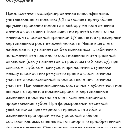
Обсуждение
Предложенная модифицированная классификация,
учитывающая этиологию ДУ, позволяет врачу более
аргументированно подойти к выбору метода лечения
данного состояния. Большинство врачей сходятся на
мнении, что основной причиной ДУ является чрезмерный
вертикальный рост верхней челюсти. Чаще всего это
наблюдается у пациентов без имеющихся стабильных
положений центрального соотношения и центральной
окклюзии (как у пациентов с прикусом по 2 классу), при
слишком глубоком прикусе, и при наличии ступеньки
между плоскостью режущего края во фронтальном
участке и окклюзионной плоскостью в дистальном
участке. При вышеописанных состояниях зубочелюстной
аппарат старается компенсировать вертикальные
изменения в окклюзии за счет компенсационного
прорезывания зубов. При формировании десневой
улыбки из-за чрезмерной стираемости зубов и
изменений пропорций между розовой и белой
составляющими, специалисты говорят о приобретенной
форме нарушения. Фактически, она вызвана тем, что при