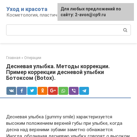
Перейти
Уход и красота
Для любых предложений по
к
Косметология, пластическая хирургия, уход
сайту: 2-avon@cp9.ru
контенту
Поиск:
Главная
»
Операции
Десневая улыбка. Методы коррекции.
Пример коррекции десневой улыбки
Ботоксом (Botox).
Десневая улыбка (gummy smile) характеризуется
высоким положением верхней губы при улыбке, когда
десна над верхними зубами заметно обнажается.
Иногда, обозначая десневую улыбку, говорят о высоком