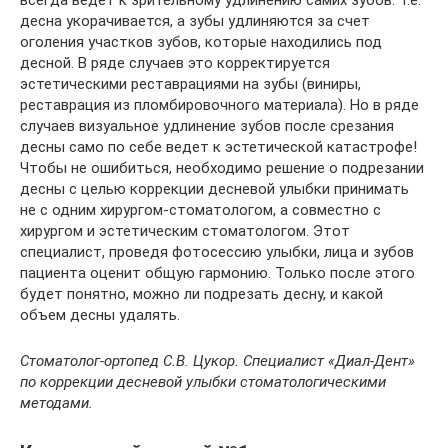
всегда ведет к зрительному удлинению самих зубов. Т.е.
десна укорачивается, а зубы удлиняются за счет
оголения участков зубов, которые находились под
десной. В ряде случаев это корректируется
эстетическими реставрациями на зубы (виниры,
реставрация из пломбировочного материала). Но в ряде
случаев визуальное удлинение зубов после срезания
десны само по себе ведет к эстетической катастрофе!
Чтобы не ошибиться, необходимо решение о подрезании
десны с целью коррекции десневой улыбки принимать
не с одним хирургом-стоматологом, а совместно с
хирургом и эстетическим стоматологом. Этот
специалист, проведя фотосессию улыбки, лица и зубов
пациента оценит общую гармонию. Только после этого
будет понятно, можно ли подрезать десну, и какой
объем десны удалять.
Стоматолог-ортопед С.В. Цукор. Специалист «Диал-Дент»
по коррекции десневой улыбки стоматологическими
методами.