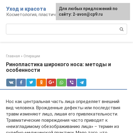
Перейти
Уход и красота
Для любых предложений по
к
Косметология, пластическая хирургия, уход
сайту: 2-avon@cp9.ru
контенту
Поиск:
Главная
»
Операции
Ринопластика широкого носа: методы и
особенности
Нос как центральная часть лица определяет внешний
вид человека. Врожденные дефекты или последствия
травм изменяют лицо, лишая его привлекательности.
Травматические повреждения часто приводят к
«неизгладимому обезображиванию лица» – термин из
судебно-медицинской практики. Мало того, что