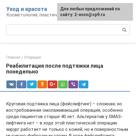
Перейти
Уход и красота
Для любых предложений по
к
Косметология, пластическая хирургия, уход
сайту: 2-avon@cp9.ru
контенту
Поиск:
Главная
»
Операции
Реабилитация после подтяжки лица
понедельно
Круговая подтяжка лица (фейслифтинг) – сложная, но
востребованная омолаживающей операция, особенно
среди пациентов старше 40 лет. Альтернатив у SMAS-
лифтинга нет – в ходе этой пластической операции
хирург работает не только с кожей, но и поверхностным
мышечно-фиброзным слоем. В ходе фейслифтинга