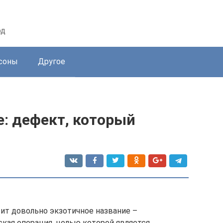
од
соны
Другое
: дефект, который
ит довольно экзотичное название –
ская операция, целью которой является