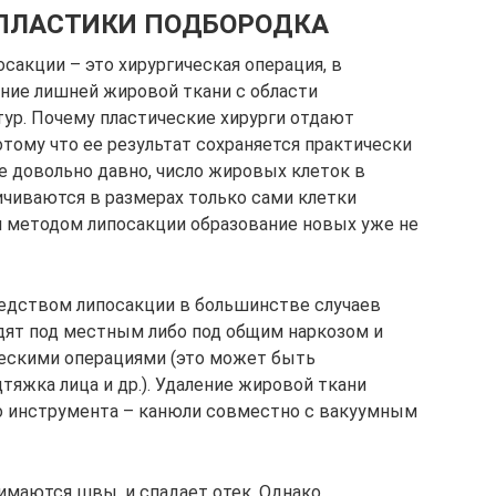
 ПЛАСТИКИ ПОДБОРОДКА
сакции – это хирургическая операция, в
ение лишней жировой ткани с области
тур. Почему пластические хирурги отдают
тому что ее результат сохраняется практически
е довольно давно, число жировых клеток в
ичиваются в размерах только сами клетки
ия методом липосакции образование новых уже не
редством липосакции в большинстве случаев
одят под местным либо под общим наркозом и
ческими операциями (это может быть
тяжка лица и др.). Удаление жировой ткани
о инструмента – канюли совместно с вакуумным
имаются швы, и спадает отек. Однако,