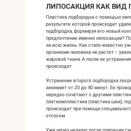
ЛИПОСАКЦИЯ КАК ВИД
Пластика подбородка с помощью липо
результате которой происходит удал
подбородка, формируя его новый кон
предпочтение именно липосакции? По
на всю жизнь. Как стало известно уж
организме человека не растет – увел
жировой ткани. А после их устранен
происходит.
Устранение второго подбородка пос
занимает от 20 до 40 минут. Ее пров
нередко сочетают с другими пласти
платизмопластика (пластика шеи), под
происходит при помощи специальног
отсосом.
Уже через неделю после операции сн