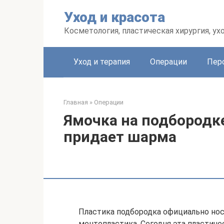
Перейти
Уход и красота
к
контенту
Косметология, пластическая хирургия, ух
Уход и терапия
Операции
Пер
Главная
»
Операции
Ямочка на подбородке
придает шарма
Пластика подбородка официально нос
ментопластика. Сегодня эта пластиче