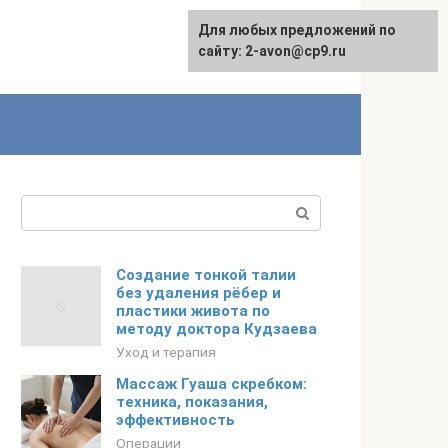
Для любых предложений по
сайту: 2-avon@cp9.ru
Поиск:
Создание тонкой талии
без удаления рёбер и
пластики живота по
методу доктора Кудзаева
Уход и терапия
Массаж Гуаша скребком:
техника, показания,
эффективность
Операции