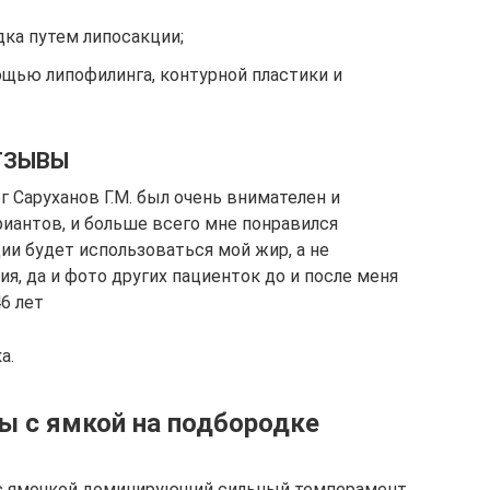
дка путем липосакции;
ощью липофилинга, контурной пластики и
ТЗЫВЫ
г Саруханов Г.М. был очень внимателен и
риантов, и больше всего мне понравился
ции будет использоваться мой жир, а не
, да и фото других пациенток до и после меня
46 лет
а.
 с ямкой на подбородке
 с ямочкой доминирующий сильный темперамент,