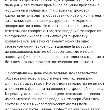
панацея, и это только временное решение проблемы с
морщинами и складками. Филлеры гиалуроновой
кислоты не приводят к образованию нового коллагена, и
как только гель в тканях разрушается – морщина
возвращается вновь. Не стоит верить рекламным
статьям, где говорят о том, что введение филлеров из
гиалуроновой кислоты стимулирует выработку
коллагена или заметно увлажняет кожу. Ни одно
серьезное клиническое исследование (в которых
использовалось взятие образцов кожи до и после
процедуры) – не показало прироста коллагена в дерме в
большем объеме, чем статистическая погрешность.
На сегодняшний день убедительные доказательства
образования нового коллагена в местах инъекций
филлеров существуют. Но эти доказательства не имеют
отношения к филлерам на основе гиалуроновой кислоты.
К примеру, доказано, что процесс неоколлагеногенеза
имеет место быть после введения филлера «Sculptra»,
состоящего из микросферических частиц поли-L-
молочной кислоты. Причем эффект от введения этого