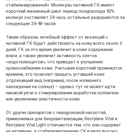
стабилизированной». Молекулы нативной ГК имеют
короткий жизненный цикл: период полураспада 50%
молекул составляет 24 часа, остальные разрушаются за
следующие 24-48 часов.
Таким образом, лечебный эффект от инъекций с
нативной ГК будет действовать на кожу всего около 3
дней. ГК за это время увеличит в коже содержание
влаги, а также увеличит активность клеток
«эндотелиоцитов», что приведет к улучшению
кровоснабжения кожи. Учитывая короткий промежуток
времени, это позволит придать уставшей коже
отдохнувший вид (например, после излишнего
нахождения на солнце) – однако тут не может идти
никакой речи о стимулировании выработки коллагена
или увеличении эластичности кожи.
От других препаратов с гиалуроновой кислотой,
применяемых для биоревитализации, Restylane Vital и
Restylane Vital Light отличаются тем, что они содержат
не нативную, а стабилизированную ГК в виде высоко