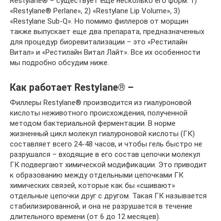
Restylane® – существует еще несколько его форм: 1)
«Restylane® Perlane», 2) «Restylane Lip Volume», 3)
«Restylane Sub-Q». Но помимо филлеров от морщин
также выпускает еще два препарата, предназначенных
для процедур биоревитализации – это «Рестилайн
Витал» и «Рестилайн Витал Лайт». Все их особенности
мы подробно обсудим ниже.
Как работает Restylane® –
Филлеры Restylane® производится из гиалуроновой
кислоты неживотного происхождения, полученной
методом бактериальной ферментации. В норме
жизненный цикл молекул гиалуроновой кислоты (ГК)
составляет всего 24-48 часов, и чтобы гель быстро не
разрушался – входящие в его состав цепочки молекул
ГК подвергают химической модификации. Это приводит
к образованию между отдельными цепочками ГК
химических связей, которые как бы «сшивают»
отдельные цепочки друг с другом. Такая ГК называется
стабилизированной, и она не разрушается в течение
длительного времени (от 6 до 12 месяцев).