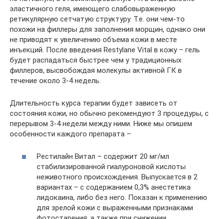
эластичного геля, имеющего слабовыраженную
ретикулярную сетчатую структуру. Т.е. они чем-то
похожи на филлеры для заполнения морщин, однако они
не приводят к увеличению объема кожи в месте
инъекций. После введения Restylane Vital в кожу – гель
будет распадаться быстрее чем у традиционных
филлеров, высвобождая молекулы активной ГК в
течение около 3-4 недель.
Длительность курса терапии будет зависеть от
состояния кожи, но обычно рекомендуют 3 процедуры, с
перерывом 3-4 недели между ними. Ниже мы опишем
особенности каждого препарата –
Рестилайн Витал – содержит 20 мг/мл
стабилизированной гиалуроновой кислоты
неживотного происхождения. Выпускается в 2
вариантах – с содержанием 0,3% анестетика
лидокаина, либо без него. Показан к применению
для зрелой кожи с выраженными признаками
фотостарения, а также при снижении