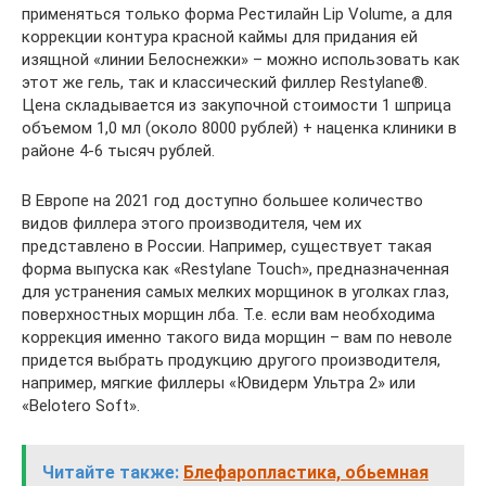
применяться только форма Рестилайн Lip Volume, а для
коррекции контура красной каймы для придания ей
изящной «линии Белоснежки» – можно использовать как
этот же гель, так и классический филлер Restylane®.
Цена складывается из закупочной стоимости 1 шприца
объемом 1,0 мл (около 8000 рублей) + наценка клиники в
районе 4-6 тысяч рублей.
В Европе на 2021 год доступно большее количество
видов филлера этого производителя, чем их
представлено в России. Например, существует такая
форма выпуска как «Restylane Touch», предназначенная
для устранения самых мелких морщинок в уголках глаз,
поверхностных морщин лба. Т.е. если вам необходима
коррекция именно такого вида морщин – вам по неволе
придется выбрать продукцию другого производителя,
например, мягкие филлеры «Ювидерм Ультра 2» или
«Belotero Soft».
Читайте также:
Блефаропластика, обьемная