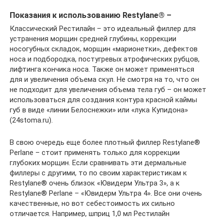
Показания к использованию Restylane® –
Классический Рестилайн – это идеальный филлер для
устранения морщин средней глубины, коррекции
носогубных складок, морщин «марионетки», дефектов
носа и подбородка, постугревых атрофических рубцов,
лифтинга кончика носа. Также он может применяться
для и увеличения объема скул. Не смотря на то, что он
не подходит для увеличения объема тела губ – он может
использоваться для создания контура красной каймы
губ в виде «линии Белоснежки» или «лука Купидона»
(24stoma.ru).
В свою очередь еще более плотный филлер Restylane®
Perlane – стоит применять только для коррекции
глубоких морщин. Если сравнивать эти дермальные
филлеры с другими, то по своим характеристикам к
Restylane® очень близок «Ювидерм Ультра 3», а к
Restylane® Perlane – «Ювидерм Ультра 4». Все они очень
качественные, но вот себестоимость их сильно
отличается. Например, шприц 1,0 мл Рестилайн