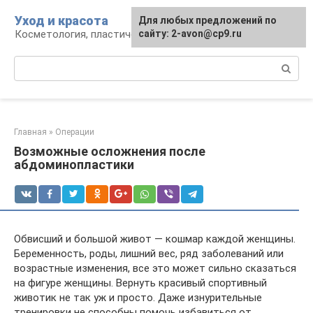
Перейти
Уход и красота
Для любых предложений по
к
Косметология, пластическая хирургия, уход
сайту: 2-avon@cp9.ru
контенту
Поиск:
Главная
»
Операции
Возможные осложнения после
абдоминопластики
Обвисший и большой живот — кошмар каждой женщины.
Беременность, роды, лишний вес, ряд заболеваний или
возрастные изменения, все это может сильно сказаться
на фигуре женщины. Вернуть красивый спортивный
животик не так уж и просто. Даже изнурительные
тренировки не способны помочь избавиться от