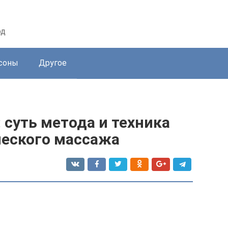
од
соны
Другое
 суть метода и техника
еского массажа