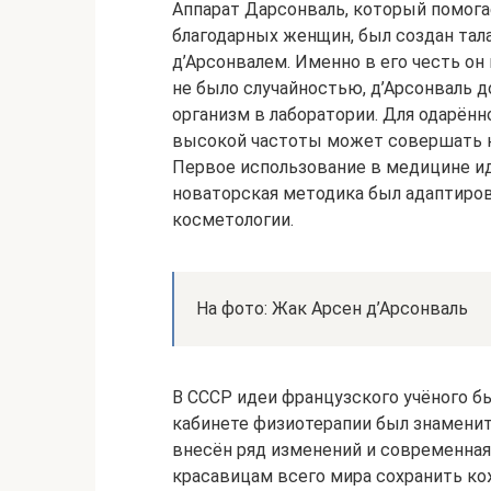
Аппарат Дарсонваль, который помога
благодарных женщин, был создан та
д’Арсонвалем. Именно в его честь он
не было случайностью, д’Арсонваль д
организм в лаборатории. Для одарённ
высокой частоты может совершать н
Первое использование в медицине ид
новаторская методика был адаптирова
косметологии.
На фото: Жак Арсен д’Арсонваль
В СССР идеи французского учёного б
кабинете физиотерапии был знаменит
внесён ряд изменений и современна
красавицам всего мира сохранить к