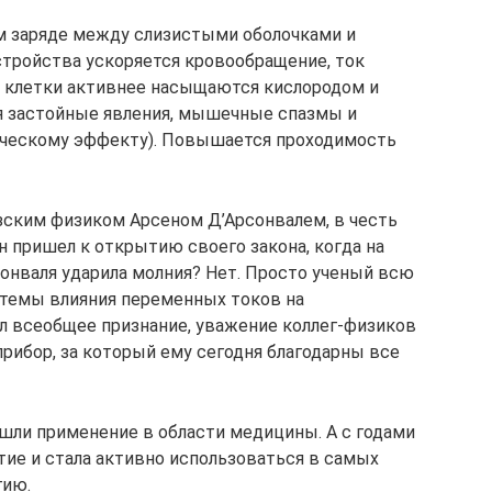
м заряде между слизистыми оболочками и
стройства ускоряется кровообращение, ток
, клетки активнее насыщаются кислородом и
 застойные явления, мышечные спазмы и
тическому эффекту). Повышается проходимость
зским физиком Арсеном Д’Арсонвалем, в честь
н пришел к открытию своего закона, когда на
рсонваля ударила молния? Нет. Просто ученый всю
темы влияния переменных токов на
ил всеобщее признание, уважение коллег-физиков
рибор, за который ему сегодня благодарны все
ашли применение в области медицины. А с годами
тие и стала активно использоваться в самых
гию.