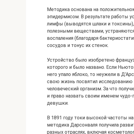
Методика основана на положительно
эпидермисом. В результате работы у
лимфы (выводятся шлаки и токсины)
полезными веществами, устраняются
воспаления (благодаря бактериоста
сосудов и тонус их стенок.
Устройство было изобретено францу
которого и было названо. Если Ньюто
него упало яблоко, то неужели в Д’А
свою жизнь посвятил исследованию 
человеческий организм. За что получ
и право назвать своим именем чудо-п
девушки.
В 1891 году токи высокой частоты н
методика Дарсонваля получила разви
разных отраслях, включая косметоло