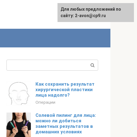
Для любых предложений по
сайту: 2-avon@cp9.ru
Поиск:
Как сохранить результат
хирургической пластики
лица надолго?
Операции
Солевой пилинг для лица:
можно ли добиться
заметных результатов в
домашних условиях