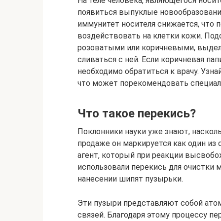
На теле человека, являющегося носи
появиться выпуклые новообразования
иммунитет носителя снижается, что 
воздействовать на клетки кожи. По
розоватыми или коричневыми, выделя
сливаться с ней. Если коричневая пап
необходимо обратиться к врачу. Узна
что может порекомендовать специал
Что такое перекись?
Поклонники науки уже знают, наскол
продаже он маркируется как один из 
агент, который при реакции высвобо
использовали перекись для очистки м
нанесении шипят пузырьки.
Эти пузыри представляют собой ато
связей. Благодаря этому процессу п