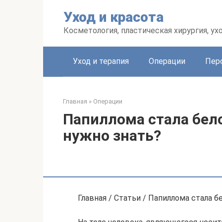
Перейти
Уход и красота
к
контенту
Косметология, пластическая хирургия, ух
Уход и терапия
Операции
Пер
Главная
»
Операции
Папиллома стала бело
нужно знать?
Главная / Статьи / Папиллома стала б