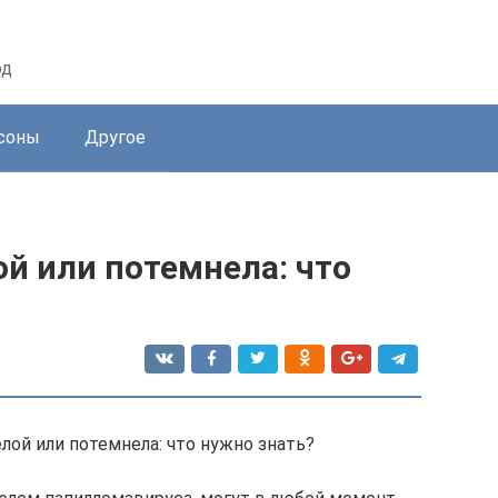
од
соны
Другое
й или потемнела: что
елой или потемнела: что нужно знать?