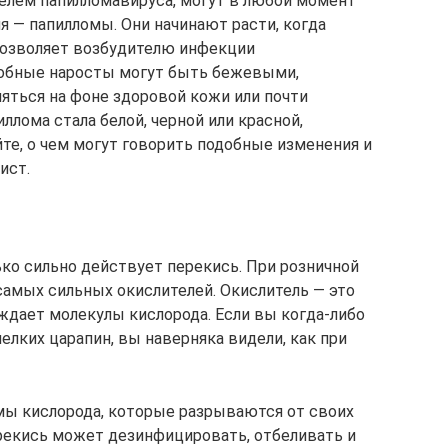
телем папилломавируса, могут в любой момент
 — папилломы. Они начинают расти, когда
позволяет возбудителю инфекции
добные наросты могут быть бежевыми,
ться на фоне здоровой кожи или почти
иллома стала белой, черной или красной,
йте, о чем могут говорить подобные изменения и
ист.
ько сильно действует перекись. При розничной
самых сильных окислителей. Окислитель — это
ждает молекулы кислорода. Если вы когда-либо
елких царапин, вы наверняка видели, как при
мы кислорода, которые разрываются от своих
ерекись может дезинфицировать, отбеливать и