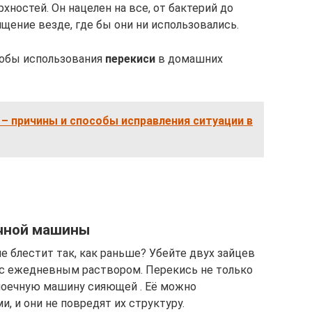
ностей. Он нацелен на все, от бактерий до
щение везде, где бы они ни использовались.
собы использования
перекиси
в домашних
– причины и способы исправления ситуации в
ечной машины
не блестит так, как раньше? Убейте двух зайцев
с ежедневным раствором. Перекись не только
омоечную машину сияющей . Её можно
, и они не повредят их структуру.