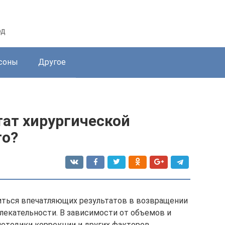
од
соны
Другое
тат хирургической
го?
иться впечатляющих результатов в возвращении
влекательности. В зависимости от объемов и
методики коррекции и других факторов