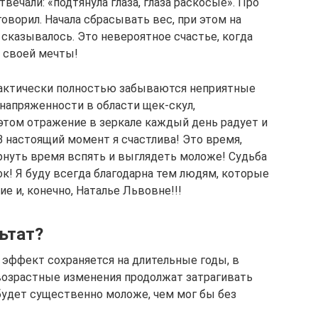
твечали: «подтянула глаза, глаза раскосые». Про
оворил. Начала сбрасывать вес, при этом на
сказывалось. Это невероятное счастье, когда
у своей мечты!
практически полностью забываются неприятные
напряженности в области щек-скул,
и этом отражение в зеркале каждый день радует и
 настоящий момент я счастлива! Это время,
нуть время вспять и выглядеть моложе! Судьба
к! Я буду всегда благодарна тем людям, которые
 и, конечно, Наталье Львовне!!!
ьтат?
эффект сохраняется на длительные годы, в
 возрастные изменения продолжат затрагивать
 будет существенно моложе, чем мог бы без