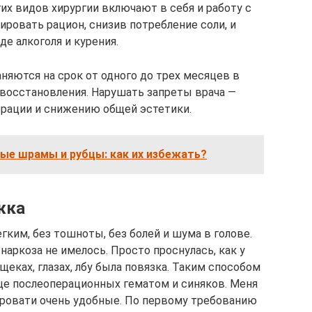
гих видов хирургии включают в себя и работу с
ровать рацион, снизив потребление соли, и
е алкоголя и курения.
няются на срок от одного до трех месяцев в
 восстановления. Нарушать запреты врача —
ерации и снижению общей эстетики.
ые шрамы и рубцы: как их избежать?
жка
ким, без тошноты, без болей и шума в голове.
наркоза не имелось. Просто проснулась, как у
 щеках, глазах, лбу была повязка. Таким способом
це послеоперационных гематом и синяков. Меня
 Кровати очень удобные. По первому требованию