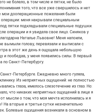
го не болело, в том числе и пятки, не было
 понимания того, что все уже свершилось и нет
се мои дооперационные пожелания были
 операции: меня накрывали специальным
 под пятки подкладывали специальные подушки.
осле операции и я увидела свое лицо. Синяков у
благодарна Наталье Львовне! Меня напоили,
мне вымыли голову, перевязали и выписали с
утра в этот же день я ощущала небольшую
цу и пообедав, у меня появились силы. В первый
а по Санкт-Петербургу.
 Санкт-Петербурге. Ежедневно много гуляла,
 клинику. Из неприятных ощущений: не полностью
ались глаза, имелось слезотечение из глаз. Но:
ало, что никаких неприятных ощущений в лице я
 от мысли о том, что моя мечта исполнилась и я
! На вторые и третьи сутки незначительно
тек. Болевые ощущения возникали в основном в