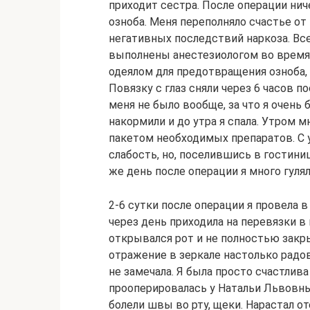
приходит сестра. После операции ниче
озноба. Меня переполняло счастье от
негативных последствий наркоза. В
выполнены анестезиологом во время
одеялом для предотвращения озноба,
Повязку с глаз сняли через 6 часов п
меня не было вообще, за что я очень 
накормили и до утра я спала. Утром 
пакетом необходимых препаратов. С 
слабость, но, поселившись в гостини
же день после операции я много гулял
2-6 сутки после операции я провела в
через день приходила на перевязки в
открывался рот и не полностью закрыв
отражение в зеркале настолько радов
не замечала. Я была просто счастлива
прооперировалась у Натальи Львовны
болели швы во рту, щеки. Нарастал о