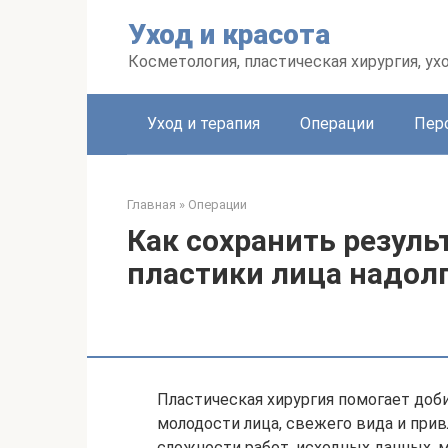
Перейти
Уход и красота
к
контенту
Косметология, пластическая хирургия, ух
Уход и терапия
Операции
Пер
Главная
»
Операции
Как сохранить резуль
пластики лица надол
Пластическая хирургия помогает доб
молодости лица, свежего вида и при
сложности работ, исходных данных, 