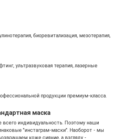
линотерапия, биоревитализация, мезотерапия,
фтинг, ультразвуковая терапия, лазерные
рофессиональной продукции премиум-класса.
тандартная маска
де всего индивидуальность. Поэтому наши
наковые "инстаграм-маски". Наоборот - мы
озвращаем коже сияние, а взгляду -