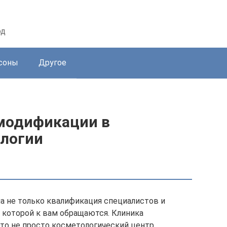
од
соны
Другое
 модификации в
ологии
а не только квалификация специалистов и
с которой к вам обращаются. Клиника
это не просто косметологический центр.