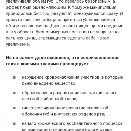
увеличивали объем губ. Это казалось безопасным, а
эффект был ошеломляющим. К тому же манипуляция
проводилась быстро, результат обнаруживался сразу. И
присутствие геля обещало придать губам желаемый
объем на всю жизнь. Даже в настоящее время введение
в эту область биополимерных составов не запрещено,
есть женщины, стремящиеся сделать себе такое
увеличение.
Но на самом деле выявлено, что соприкосновение
геля с живыми тканями провоцирует
:
нарушение кровоснабжения участков, в которые
было внедрено вещество;
образование и разрастание вследствие этого
плотной фиброзной ткани;
гипертрофированное развитие слизистой
оболочки губ и внутренних отделов рта;
начало хронического воспалительного процесса,
вызывающего периодические боли и отеки,