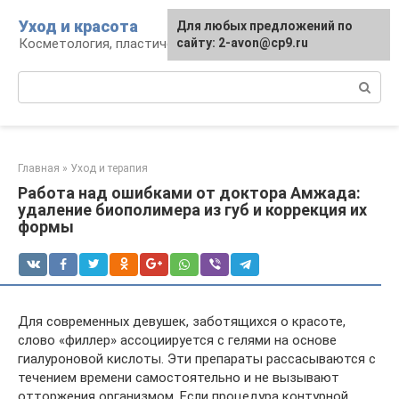
Перейти
Уход и красота
Для любых предложений по
к
Косметология, пластическая хирургия, уход
сайту: 2-avon@cp9.ru
контенту
Поиск:
Главная
»
Уход и терапия
Работа над ошибками от доктора Амжада:
удаление биополимера из губ и коррекция их
формы
Для современных девушек, заботящихся о красоте,
слово «филлер» ассоциируется с гелями на основе
гиалуроновой кислоты. Эти препараты рассасываются с
течением времени самостоятельно и не вызывают
отторжения организмом. Если процедура контурной