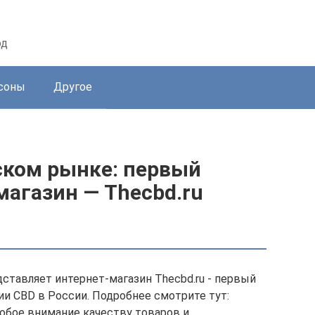
од
соны
Другое
ском рынке: первый
агазин — Thecbd.ru
ставляет интернет-магазин Thecbd.ru - первый
и CBD в России. Подробнее смотрите тут:
собое внимание качеству товаров и