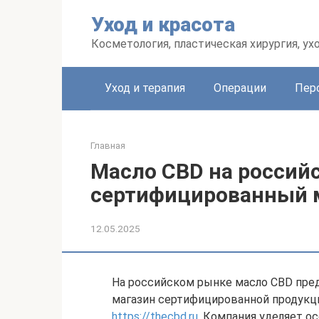
Перейти
Уход и красота
к
контенту
Косметология, пластическая хирургия, ух
Уход и терапия
Операции
Пер
Главная
Масло CBD на россий
сертифицированный м
12.05.2025
На российском рынке масло CBD пред
магазин сертифицированной продукци
https://thecbd.ru
. Компания уделяет о