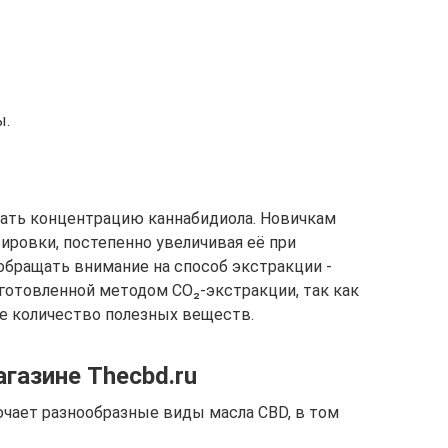
ы.
ать концентрацию каннабидиола. Новичкам
ировки, постепенно увеличивая её при
обращать внимание на способ экстракции -
зготовленной методом CO₂-экстракции, так как
е количество полезных веществ.
газине Thecbd.ru
ючает разнообразные виды масла CBD, в том