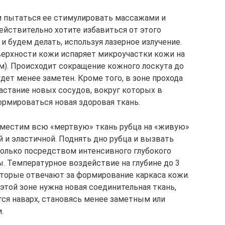
 и пытаться ее стимулировать массажами и
йствительно хотите избавиться от этого
и будем делать, используя лазерное излучение.
верхности кожи испаряет микроучастки кожи на
мм). Происходит сокращение кожного лоскута до
удет менее заметен. Кроме того, в зоне прохода
астание новых сосудов, вокруг которых в
рмироваться новая здоровая ткань.
заместим всю «мертвую» ткань рубца на «живую»
 и эластичной. Поднять дно рубца и вызвать
олько посредством интенсивного глубокого
ы. Температурное воздействие на глубине до 3
торые отвечают за формирование каркаса кожи.
 этой зоне нужна новая соединительная ткань,
тся наварх, становясь менее заметным или
.