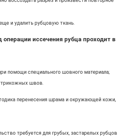
но воссоздать разрез и произвести повторное
ще и удалить рубцовую ткань.
д операции иссечения рубца проходит в
при помощи специального шовного материала;
утрикожных швов.
етодика перенесения шрама и окружающей кожи,
льство требуется для грубых, застарелых рубцов