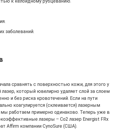
тью к келоидному рубцеванию.
ия.
их заболеваний.
в
чала сравнять с поверхностью кожи, для этого у
 лазер, который ювелирно удаляет слой за слоем
нно и без риска кровотечений. Если на пути
ально коагулируется (склеивается) лазерным
и мы работаем примерно одинаково. Теперь уже в
коэффективные лазеры – Со2 лазер Energist FRx
т Affirm компании CynoSure (США).