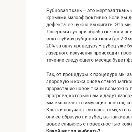
Рубцовая ткань – это мертвая ткань
кремами малоэффективно. Если вы де
дефекта, ее нужно выжигать. Это мы 
Лазерный луч при обработке всей по
всю глубину рубцовой ткани (до 2-3
20% за одну процедуру – рубец уже б
лазерного излучения происходит прор
течение следующего месяца будет фо
Так, от процедуры к процедуре мы 
здоровую и кожа снова станет мягкой
прорастание новой ткани возможно т
прогрева, который нам и дадут лазер
мм вызывает стимуляцию клеток, ко
Клетки получают сигнал к тому, что в
они ее образуют и рубец выталкивае
вовсе сливаясь с поверхностью кожи
Какой метод выбрать?