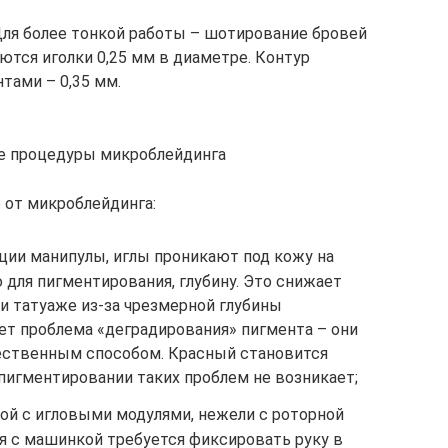
Для более тонкой работы – шотирование бровей
ются иголки 0,25 мм в диаметре. Контур
тами – 0,35 мм.
ле процедуры микроблейдинга
 от микроблейдинга:
ции манипулы, иглы проникают под кожу на
для пигментирования, глубину. Это снижает
ри татуаже из-за чрезмерной глубины
ет проблема «деградирования» пигмента – они
ественным способом. Красный становится
пигментировании таких проблем не возникает;
кой с игловыми модулями, нежели с роторной
я с машинкой требуется фиксировать руку в