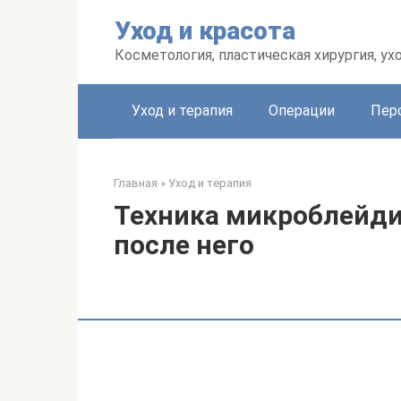
Перейти
Уход и красота
к
контенту
Косметология, пластическая хирургия, ух
Уход и терапия
Операции
Пер
Главная
»
Уход и терапия
Техника микроблейди
после него