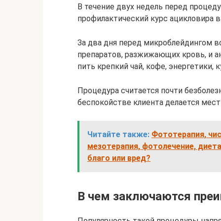
В течение двух недель перед процед
профилактический курс ацикловира в 
За два дня перед микроблейдингом в
препаратов, разжижающих кровь, и а
пить крепкий чай, кофе, энергетики, к
Процедура считается почти безболезн
беспокойстве клиента делается местн
Читайте также:
Фототерапия, чис
мезотерапия, фотолечение, диета,
благо или вред?
В чем заключаются пре
Популярность такой процедуры напр