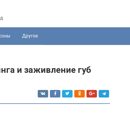
од
соны
Другое
нга и заживление губ