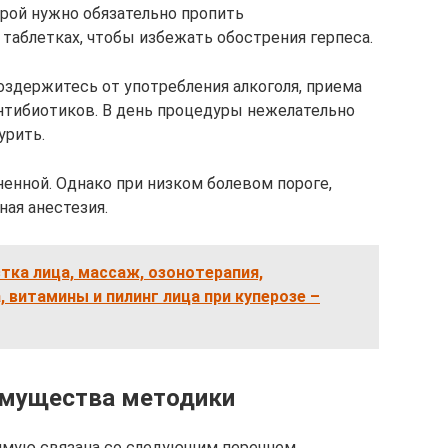
урой нужно обязательно пропить
таблетках, чтобы избежать обострения герпеса.
оздержитесь от употребления алкоголя, приема
нтибиотиков. В день процедуры нежелательно
урить.
енной. Однако при низком болевом пороге,
ая анестезия.
тка лица, массаж, озонотерапия,
 витамины и пилинг лица при куперозе –
имущества методики
ямую связана со следующим перечнем