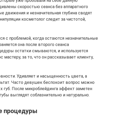
которые уже пробовали на себе данную
удивлены скоростью сеанса без аппаратного
ые движения и незначительная глубина сводят
нипуляции косметолог следит за чистотой,
я с проблемой, когда остаются незначительные
раняется она после второго сеанса
цедуры остатки смываются, и используется
мастеру, за то, что он рассказывает клиенту,
вности. Удивляет и насыщенность цвета, а
льтат. Часто девушек беспокоит вопрос можно
ых губ. После микроблейдинга эффект заметен
 губы выглядят соблазнительно и натурально.
е процедуры