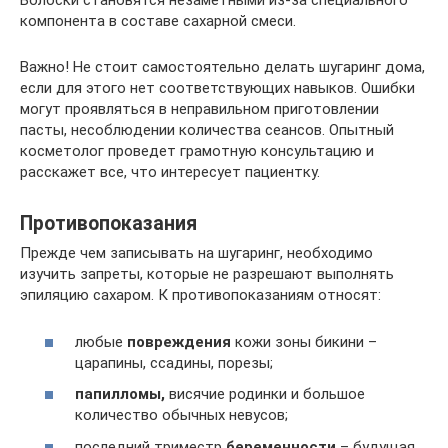
Волоски становятся незаметными из-за специального
компонента в составе сахарной смеси.
Важно! Не стоит самостоятельно делать шугаринг дома,
если для этого нет соответствующих навыков. Ошибки
могут проявляться в неправильном приготовлении
пасты, несоблюдении количества сеансов. Опытный
косметолог проведет грамотную консультацию и
расскажет все, что интересует пациентку.
Противопоказания
Прежде чем записывать на шугаринг, необходимо
изучить запреты, которые не разрешают выполнять
эпиляцию сахаром. К противопоказаниям относят:
любые
повреждения
кожи зоны бикини –
царапины, ссадины, порезы;
папилломы,
висячие родинки и большое
количество обычных невусов;
последний триместр
беременности
– будущая