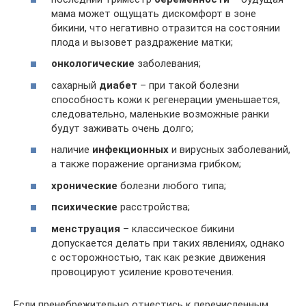
мама может ощущать дискомфорт в зоне
бикини, что негативно отразится на состоянии
плода и вызовет раздражение матки;
онкологические
заболевания;
сахарный
диабет
– при такой болезни
способность кожи к регенерации уменьшается,
следовательно, маленькие возможные ранки
будут заживать очень долго;
наличие
инфекционных
и вирусных заболеваний,
а также поражение организма грибком;
хронические
болезни любого типа;
психические
расстройства;
менструация
– классическое бикини
допускается делать при таких явлениях, однако
с осторожностью, так как резкие движения
провоцируют усиление кровотечения.
Если пренебрежительно отнестись к перечисленным