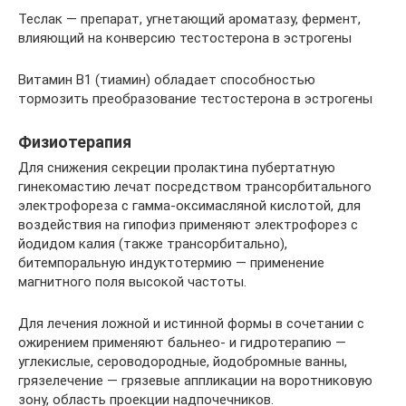
Теслак — препарат, угнетающий ароматазу, фермент,
влияющий на конверсию тестостерона в эстрогены
Витамин В1 (тиамин) обладает способностью
тормозить преобразование тестостерона в эстрогены
Физиотерапия
Для снижения секреции пролактина пубертатную
гинекомастию лечат посредством трансорбитального
электрофореза с гамма-оксимасляной кислотой, для
воздействия на гипофиз применяют электрофорез с
йодидом калия (также трансорбитально),
битемпоральную индуктотермию — применение
магнитного поля высокой частоты.
Для лечения ложной и истинной формы в сочетании с
ожирением применяют бальнео- и гидротерапию —
углекислые, сероводородные, йодобромные ванны,
грязелечение — грязевые аппликации на воротниковую
зону, область проекции надпочечников.