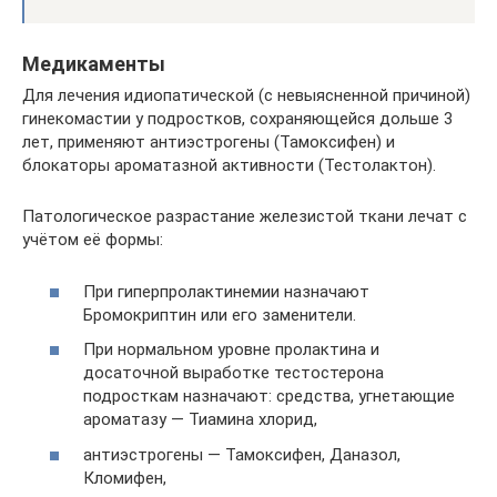
Медикаменты
Для лечения идиопатической (с невыясненной причиной)
гинекомастии у подростков, сохраняющейся дольше 3
лет, применяют антиэстрогены (Тамоксифен) и
блокаторы ароматазной активности (Тестолактон).
Патологическое разрастание железистой ткани лечат с
учётом её формы:
При гиперпролактинемии назначают
Бромокриптин или его заменители.
При нормальном уровне пролактина и
досаточной выработке тестостерона
подросткам назначают: средства, угнетающие
ароматазу — Тиамина хлорид,
антиэстрогены — Тамоксифен, Даназол,
Кломифен,