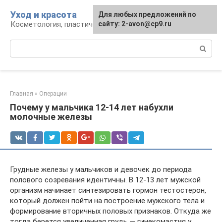
Перейти
Уход и красота
Для любых предложений по
к
Косметология, пластическая хирургия, уход
сайту: 2-avon@cp9.ru
контенту
Поиск:
Главная
»
Операции
Почему у мальчика 12-14 лет набухли
молочные железы
Грудные железы у мальчиков и девочек до периода
полового созревания идентичны. В 12-13 лет мужской
организм начинает синтезировать гормон тестостерон,
который должен пойти на построение мужского тела и
формирование вторичных половых признаков. Откуда же
тогда берется увеличенная грудь — гинекомастия у