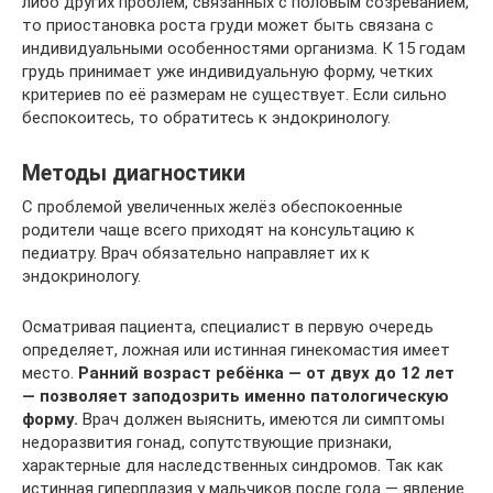
либо других проблем, связанных с половым созреванием,
то приостановка роста груди может быть связана с
индивидуальными особенностями организма. К 15 годам
грудь принимает уже индивидуальную форму, четких
критериев по её размерам не существует. Если сильно
беспокоитесь, то обратитесь к эндокринологу.
Методы диагностики
С проблемой увеличенных желёз обеспокоенные
родители чаще всего приходят на консультацию к
педиатру. Врач обязательно направляет их к
эндокринологу.
Осматривая пациента, специалист в первую очередь
определяет, ложная или истинная гинекомастия имеет
место.
Ранний возраст ребёнка — от двух до 12 лет
— позволяет заподозрить именно патологическую
форму.
Врач должен выяснить, имеются ли симптомы
недоразвития гонад, сопутствующие признаки,
характерные для наследственных синдромов. Так как
истинная гиперплазия у мальчиков после года — явление