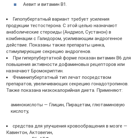
Аевит и витамин В1.
Гипопубертатный вариант требует усиления
продукции тестостерона. С этой целью назначают
анаболические стероиды (Андриол, Сустанон) в
комбинации с Галидором, усиливающим андрогенное
действие. Показаны также препараты цинка,
стимулирующие секрецию андрогенов.
При гиперпубертатной форме показан витамин В6 для
повышения активности дофаминовых рецепторов или
назначают Бромокриптин.
Феминипубертатный тип лечат посредством
препаратов, увеличивающих секрецию гонадотропинов.
Также показана низкокалорийная диета. Применяют:
аминокислоты — Глицин, Пирацетам, глютаминовую
кислоту,
средства для улучшения кровообращения в мозге —
Кавинтон, Актовегин,