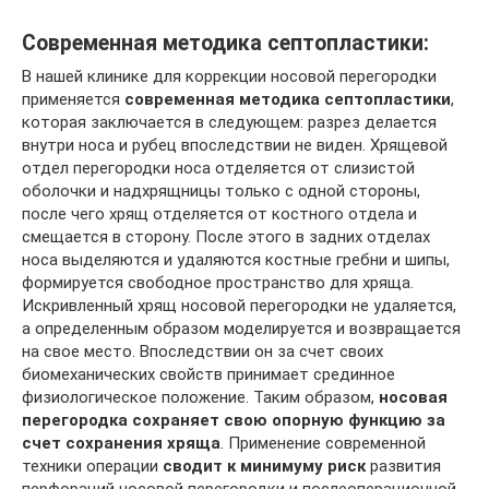
Современная методика септопластики:
В нашей клинике для коррекции носовой перегородки
применяется
современная методика септопластики
,
которая заключается в следующем: разрез делается
внутри носа и рубец впоследствии не виден. Хрящевой
отдел перегородки носа отделяется от слизистой
оболочки и надхрящницы только с одной стороны,
после чего хрящ отделяется от костного отдела и
смещается в сторону. После этого в задних отделах
носа выделяются и удаляются костные гребни и шипы,
формируется свободное пространство для хряща.
Искривленный хрящ носовой перегородки не удаляется,
а определенным образом моделируется и возвращается
на свое место. Впоследствии он за счет своих
биомеханических свойств принимает срединное
физиологическое положение. Таким образом,
носовая
перегородка сохраняет свою опорную функцию за
счет сохранения хряща
. Применение современной
техники операции
сводит к минимуму риск
развития
перфораций носовой перегородки и послеоперационной