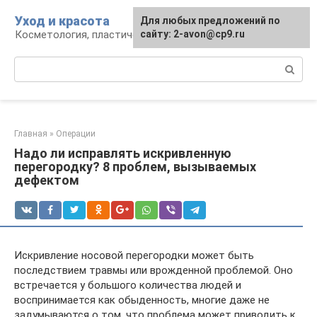
Перейти
Уход и красота
Для любых предложений по
к
Косметология, пластическая хирургия, уход
сайту: 2-avon@cp9.ru
контенту
Поиск:
Главная
»
Операции
Надо ли исправлять искривленную
перегородку? 8 проблем, вызываемых
дефектом
Искривление носовой перегородки может быть
последствием травмы или врожденной проблемой. Оно
встречается у большого количества людей и
воспринимается как обыденность, многие даже не
задумываются о том, что проблема может приводить к