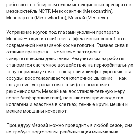
работают с обширным пулом инъекционных препаратов:
мезококтейль NCTF, Мезоксантин (Mesoxanthin),
Мезовартон (Mesowharton), Мезоай (Mesoeye).
Устранение кругов под глазами уколами препарата
Мезоай — один из наиболее эффективных способов в
современной инвазивной косметологии. Главная сила и
отличие препарата — комплекс пептидов с
синергетическим действием. Результатом их работы
становится системное воздействие на периорбитальную
зону: нормализуется отток крови и лимфы, укрепляются
сосуды, восстанавливается клеточное дыхание — как
следствие, устраняются отеки (это позволяет
рекомендовать Мезоай как восстановительную меру
после блефаропластики); повышается производство
коллагена и эластина в клетках; темные круги, мешки и
мелкие морщины исчезают.
Процедуру Мезоай можно проводить в любой сезон, она
не требует подготовки, реабилитация минимальна.