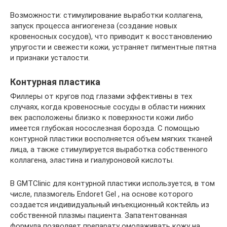
Возможности: стимулирование выработки коллагена,
запуск процесса ангиогенеза (создание новых
кровеносных сосудов), что приводит к восстановлению
упругости и свежести кожи, устраняет пигментные пятна
и признаки усталости.
Контурная пластика
Филлеры от кругов под глазами эффективны в тех
случаях, когда кровеносные сосуды в области нижних
век расположены близко к поверхности кожи либо
имеется глубокая носослезная борозда. С помощью
контурной пластики восполняется объем мягких тканей
лица, а также стимулируется выработка собственного
коллагена, эластина и гиалуроновой кислоты.
В GMTClinic для контурной пластики используется, в том
числе, плазмогель Endoret Gel , на основе которого
создается индивидуальный инъекционный коктейль из
собственной плазмы пациента. Запатентованная
формула позволяет препарату омолаживать кожу на