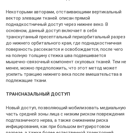
Некоторыми авторами, отстаивающими вертикальный
вектор элевации тканей. описан прямой
поднадкостничный доступ через нижнее веко. В
основном, данный доступ включает в себя
транскутанный пресептальный периорбитальный разрез
до нижнего орбитального края, где поднадкостничная
поверхность рассекается и освобождается, после чего
на полную толщину стежка шва подвешивается
мышечно-связочный компонент скуловых тканей. Тем не
менее, можно предположить, что этот метод может
усилить тракцию нижнего века после вмешательства в
подлежащие ткани.
ТРАНСНАЗАЛЬНЫЙ ДОСТУП
Новый доступ, позволяющий мобилизовать медиальную
часть средней зоны лица с низким риском повреждения
подглазничного нерва, а также снижением риска
инфицирования, как при большом внтуриротовом
разрезе, а тажке более естественной траекторией