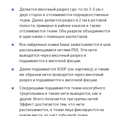
Делается височный разрез где-то по 2-3 см с
двух сторон и отслаиваются поднадкостничные
ткани. Далее делается разрез в 2 см в ротовой
полости, примерно в районе клыков и также
отслаиваются ткани. Оба разреза объединяются
в один канал с помощью распаторов.
Все найденные комки Биша захватываются в шов
рассасывающимися нитями PDS. Эти нити
выводятся через височный разрез и
подшиваются к височной фасции.
Далее подшивается SOOF (см. картинку), и таким
же образом нити проводятся через височный
разрез и подшиваются к височной фасции.
Следующими подшиваются ткани носогубного
треугольника и также нити выводятся, как и
другие. Всего получается три группы нитей.
Эффект достигается тем, что нити
рассасываются, а ткани лица фиксируются на
новом месте за счет рубцовой ткани.