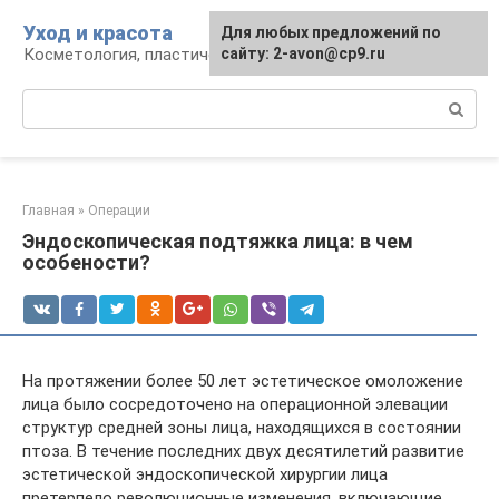
Перейти
Уход и красота
Для любых предложений по
к
Косметология, пластическая хирургия, уход
сайту: 2-avon@cp9.ru
контенту
Поиск:
Главная
»
Операции
Эндоскопическая подтяжка лица: в чем
особености?
На протяжении более 50 лет эстетическое омоложение
лица было сосредоточено на операционной элевации
структур средней зоны лица, находящихся в состоянии
птоза. В течение последних двух десятилетий развитие
эстетической эндоскопической хирургии лица
претерпело революционные изменения, включающие