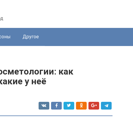
од
соны
Другое
осметологии: как
какие у неё