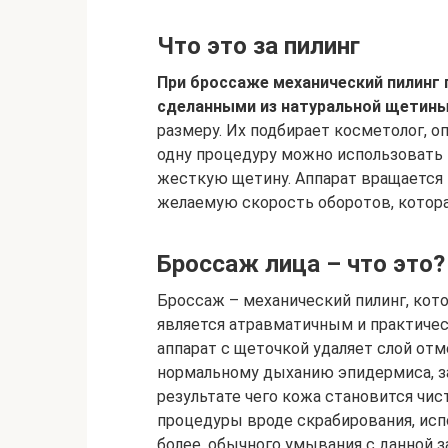
Что это за пилинг
При броссаже механический пилинг
сделанными из натуральной щетины
размеру. Их подбирает косметолог, о
одну процедуру можно использовать 
жесткую щетину. Аппарат вращается
желаемую скорость оборотов, которая
Броссаж лица – что это?
Броссаж – механический пилинг, кот
является атравматичным и практичес
аппарат с щеточкой удаляет слой от
нормальному дыханию эпидермиса, за
результате чего кожа становится чи
процедуры вроде скрабирования, исп
более, обычного умывания с данной з