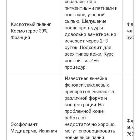
справляется с
пигментными пятнами и
постакне, угревой
сыпью. Шелушение
Кислотный пилинг
Флако
после процедуры
Космотерос 30%,
мл — 
довольно заметное, но
Франция
руб.
исчезает через 2–3
суток. Подходит для
всех типов кожи. Курс
состоит из 4–6
процедур.
Известная линейка
феноксигликолевых
препаратов. Бывают в
различной форме и
концентрации. На
проблемной коже
работают
Флак
Эксфолиант
недостаточно хорошо,
60мл 
Медидерма, Испания
могут спровоцировать
7674 р
новые высыпания.