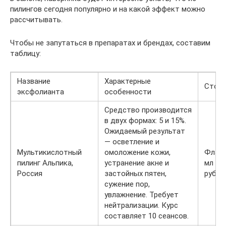
пилингов сегодня популярно и на какой эффект можно
рассчитывать.
Чтобы не запутаться в препаратах и брендах, составим
таблицу:
Название
Характерные
Стои
эксфолианта
особенности
Средство производится
в двух формах: 5 и 15%.
Ожидаемый результат
— осветление и
Мультикислотный
омоложение кожи,
Флако
пилинг Альпика,
устранение акне и
мл — 
Россия
застойных пятен,
руб.
сужение пор,
увлажнение. Требует
нейтрализации. Курс
составляет 10 сеансов.