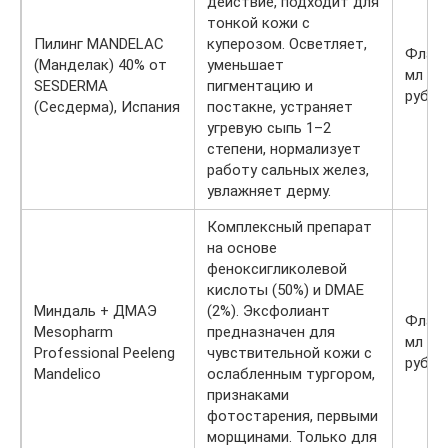
действие, подходит для
тонкой кожи с
Пилинг MANDELAC
куперозом. Осветляет,
Флако
(Манделак) 40% от
уменьшает
мл — 
SESDERMA
пигментацию и
руб.
(Сесдерма), Испания
постакне, устраняет
угревую сыпь 1–2
степени, нормализует
работу сальных желез,
увлажняет дерму.
Комплексный препарат
на основе
феноксигликолевой
кислоты (50%) и DMAE
Миндаль + ДМАЭ
(2%). Эксфолиант
Флако
Mesopharm
предназначен для
мл — 
Professional Peeleng
чувствительной кожи с
руб.
Mandelico
ослабленным тургором,
признаками
фотостарения, первыми
морщинами. Только для