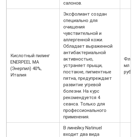
салонов.
Эксфолиант создан
специально для
очищения
чувствительной и
аллергенной кожи.
Обладает выраженной
антибактериальной
Кислотный пилинг
активностью,
Флако
ENERPEEL МА
устраняет прыщи,
мл — 
(Энерпил) 40%,
постакне, пигментные
руб.
Италия
пятна, предупреждает
развитие угревой
болезни. На курс
рекомендуется 4
сеанса. Только для
профессионального
применения.
В линейку Natinuel
входит два вида