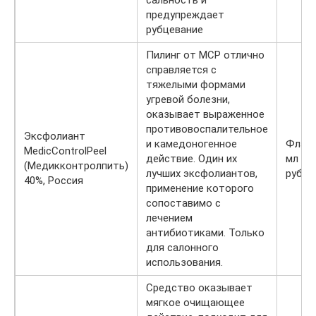
сальность и
предупреждает
рубцевание
Пилинг от МСР отлично
справляется с
тяжелыми формами
угревой болезни,
оказывает выраженное
противовоспалительное
Эксфолиант
и камедоногенное
Флако
MedicControlPeel
действие. Один их
мл — 
(Медикконтролпить)
лучших эксфолиантов,
руб.
40%, Россия
применение которого
сопоставимо с
лечением
антибиотиками. Только
для салонного
использования.
Средство оказывает
мягкое очищающее