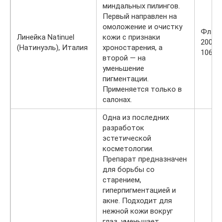
миндальных пилингов.
Первый направлен на
омоложение и очистку
Флак
Линейка Natinuel
кожи с признаки
200 м
(Натинуэль), Италия
хроностарения, а
10650 
второй — на
уменьшение
пигментации.
Применяется только в
салонах.
Одна из последних
разработок
эстетической
косметологии.
Препарат предназначен
для борьбы со
старением,
гиперпигментацией и
акне. Подходит для
нежной кожи вокруг
глаз, уменьшает