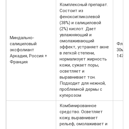
Комплексный препарат.
Состоит из
феноксигликолевой
(38%) и салициловой
(2%) кислот. Дает
увлажняющий и
Миндально-
омолаживающий
салициловый
Флак
эффект, устраняет акне
эксфолиант
30мл 
в легкой степени,
Аркадия, Россия +
1470 р
нормализует жирность
Франция
кожи, сужает поры,
осветляет и
выравнивает тон.
Подходит для нежной,
проблемной дермы с
куперозом
Комбинированное
средство. Осветляет
кожу, выравнивает
рельеф, омолаживает и