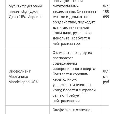
насыщает ткани
Мультифруктовый
питательными
Флак
пилинг Gigi (Джи
веществами. Оказывает
100 м
Джи) 15%, Израиль
мягкое и деликатное
6998 р
воздействие, подходит
для чувствительной
кожи лица, рук, шеи и
декольте. Требуется
нейтрализатор.
Отличается от других
препаратов
содержанием
изопропилового спирта.
Эксфолиант
Флако
Считается хорошим
Мартинекс
мл — 
кератоликом,
Mandelicpeel 40%
руб.
увлажняет и очищает
кожу, борется с угревой
сыпью. Требует
нейтрализации.
Эксфолиант отлично