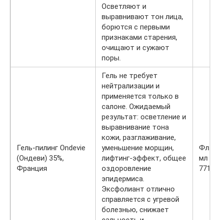
Осветляют и
выравнивают тон лица,
борются с первыми
признаками старения,
очищают и сужают
поры.
Гель не требует
нейтрализации и
применяется только в
салоне. Ожидаемый
результат: осветление и
выравнивание тона
кожи, разглаживание,
Гель-пилинг Ondevie
уменьшение морщин,
Флако
(Ондеви) 35%,
лифтинг-эффект, общее
мл — 
Франция
оздоровление
771ру
эпидермиса.
Эксфолиант отлично
справляется с угревой
болезнью, снижает