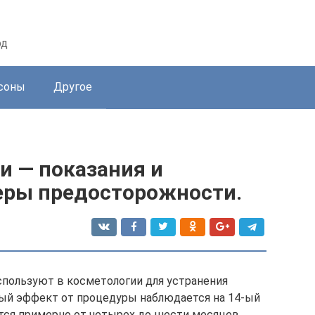
од
соны
Другое
и — показания и
еры предосторожности.
пользуют в косметологии для устранения
й эффект от процедуры наблюдается на 14-ый
ется примерно от четырех до шести месяцев.