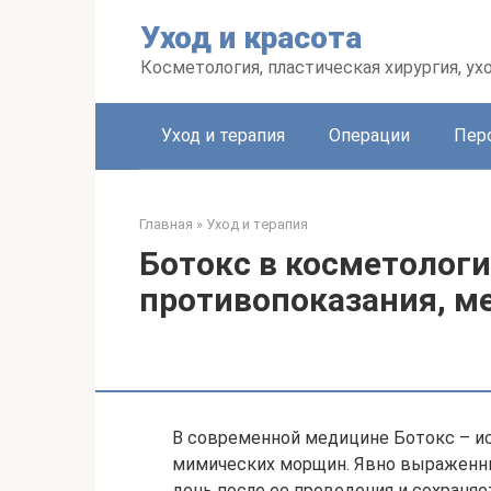
Перейти
Уход и красота
к
контенту
Косметология, пластическая хирургия, ух
Уход и терапия
Операции
Пер
Главная
»
Уход и терапия
Ботокс в косметологи
противопоказания, м
В современной медицине Ботокс – ис
мимических морщин. Явно выраженны
день после ее проведения и сохраня