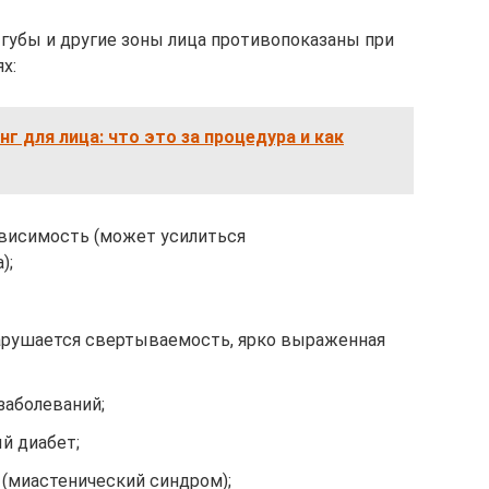
 губы и другие зоны лица противопоказаны при
х:
г для лица: что это за процедура и как
ависимость (может усилиться
);
нарушается свертываемость, ярко выраженная
заболеваний;
й диабет;
(миастенический синдром);