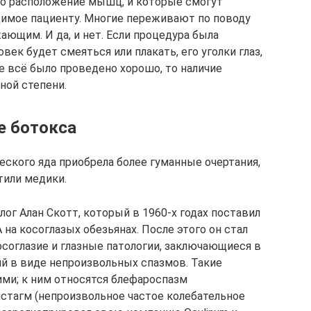
но расположение мышц, и которые смогут
димое пациенту. Многие переживают по поводу
ающим. И да, и нет. Если процедура была
овек будет смеяться или плакать, его уголки глаз,
же всё было проведено хорошо, то наличие
ной степени.
е ботокса
еского яда приобрела более гуманные очертания,
тили медики.
г Алан Скотт, который в 1960-х годах поставил
а косоглазых обезьянах. После этого он стал
косоглазие и глазные патологии, заключающиеся в
 в виде непроизвольных спазмов. Такие
ми; к ним относятся блефароспазм
истагм (непроизвольное частое колебательное