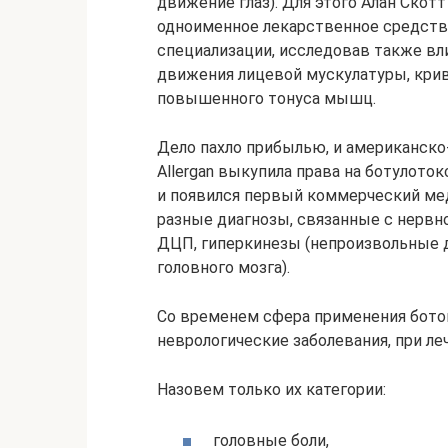
движение глаз). Для этого Алан Скот
одноименное лекарственное средств
специализации, исследовав также вл
движения лицевой мускулатуры, кри
повышенного тонуса мышц.
Дело пахло прибылью, и американск
Allergan выкупила права на ботулоток
и появился первый коммерческий мед
разные диагнозы, связанные с нерв
ДЦП, гиперкинезы (непроизвольные
головного мозга).
Со временем сфера применения боток
неврологические заболевания, при ле
Назовем только их категории:
головные боли,