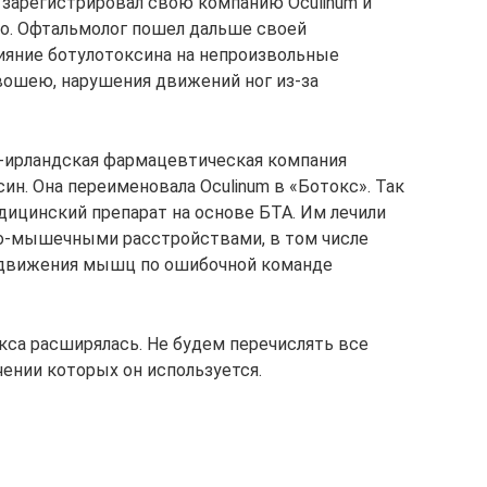
т зарегистрировал свою компанию Oculinum и
о. Офтальмолог пошел дальше своей
ияние ботулотоксина на непроизвольные
вошею, нарушения движений ног из-за
о-ирландская фармацевтическая компания
син. Она переименовала Oculinum в «Ботокс». Так
ицинский препарат на основе БТА. Им лечили
но-мышечными расстройствами, в том числе
 движения мышц по ошибочной команде
са расширялась. Не будем перечислять все
чении которых он используется.