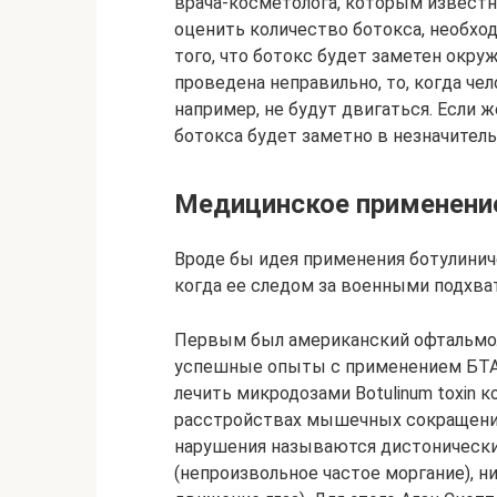
врача-косметолога, которым извест
оценить количество ботокса, необхо
того, что ботокс будет заметен окруж
проведена неправильно, то, когда чел
например, не будут двигаться. Если 
ботокса будет заметно в незначитель
Медицинское применени
Вроде бы идея применения ботулинич
когда ее следом за военными подхва
Первым был американский офтальмоло
успешные опыты с применением БТА н
лечить микродозами Botulinum toxin 
расстройствах мышечных сокращений
нарушения называются дистонически
(непроизвольное частое моргание), н