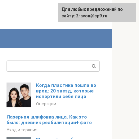
Для любых предложений по
сайту: 2-avon@cp9.ru
Поиск:
Когда пластика пошла во
вред: 20 звезд, которые
испортили себе лицо
Операции
Лазерная шлифовка лица. Как это
было: дневник реабилитации+ фото
Уход и терапия