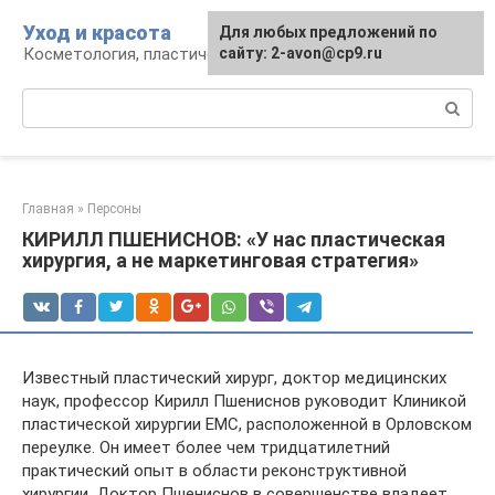
Перейти
Уход и красота
Для любых предложений по
к
Косметология, пластическая хирургия, уход
сайту: 2-avon@cp9.ru
контенту
Поиск:
Главная
»
Персоны
КИРИЛЛ ПШЕНИСНОВ: «У нас пластическая
хирургия, а не маркетинговая стратегия»
Известный пластический хирург, доктор медицинских
наук, профессор Кирилл Пшениснов руководит Клиникой
пластической хирургии ЕМС, расположенной в Орловском
переулке. Он имеет более чем тридцатилетний
практический опыт в области реконструктивной
хирургии. Доктор Пшениснов в совершенстве владеет