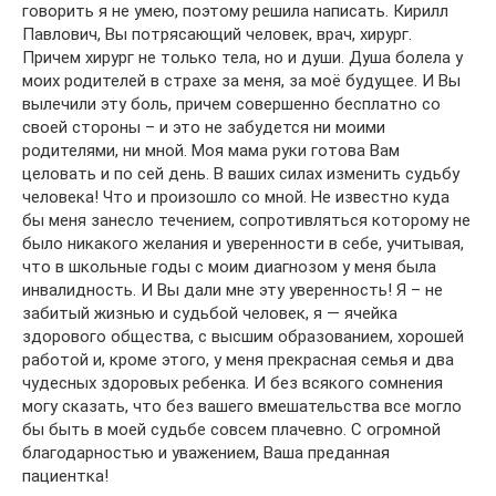
говорить я не умею, поэтому решила написать. Кирилл
Павлович, Вы потрясающий человек, врач, хирург.
Причем хирург не только тела, но и души. Душа болела у
моих родителей в страхе за меня, за моё будущее. И Вы
вылечили эту боль, причем совершенно бесплатно со
своей стороны – и это не забудется ни моими
родителями, ни мной. Моя мама руки готова Вам
целовать и по сей день. В ваших силах изменить судьбу
человека! Что и произошло со мной. Не известно куда
бы меня занесло течением, сопротивляться которому не
было никакого желания и уверенности в себе, учитывая,
что в школьные годы с моим диагнозом у меня была
инвалидность. И Вы дали мне эту уверенность! Я – не
забитый жизнью и судьбой человек, я — ячейка
здорового общества, с высшим образованием, хорошей
работой и, кроме этого, у меня прекрасная семья и два
чудесных здоровых ребенка. И без всякого сомнения
могу сказать, что без вашего вмешательства все могло
бы быть в моей судьбе совсем плачевно. С огромной
благодарностью и уважением, Ваша преданная
пациентка!