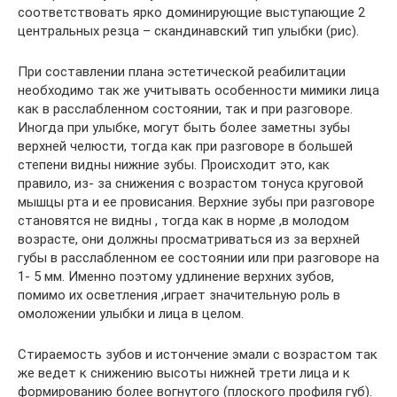
соответствовать ярко доминирующие выступающие 2
центральных резца – скандинавский тип улыбки (рис).
При составлении плана эстетической реабилитации
необходимо так же учитывать особенности мимики лица
как в расслабленном состоянии, так и при разговоре.
Иногда при улыбке, могут быть более заметны зубы
верхней челюсти, тогда как при разговоре в большей
степени видны нижние зубы. Происходит это, как
правило, из- за снижения с возрастом тонуса круговой
мышцы рта и ее провисания. Верхние зубы при разговоре
становятся не видны , тогда как в норме ,в молодом
возрасте, они должны просматриваться из за верхней
губы в расслабленном ее состоянии или при разговоре на
1- 5 мм. Именно поэтому удлинение верхних зубов,
помимо их осветления ,играет значительную роль в
омоложении улыбки и лица в целом.
Стираемость зубов и истончение эмали с возрастом так
же ведет к снижению высоты нижней трети лица и к
формированию более вогнутого (плоского профиля губ).