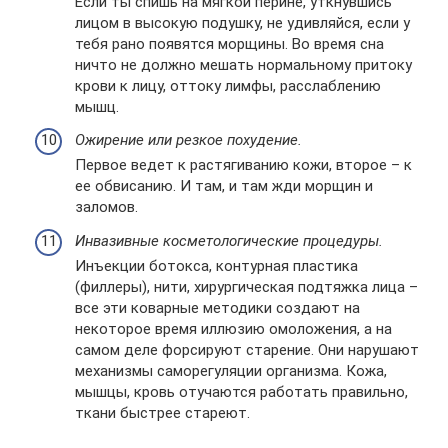
Если ты спишь на мягкой перине, уткнувшись
лицом в высокую подушку, не удивляйся, если у
тебя рано появятся морщины. Во время сна
ничто не должно мешать нормальному притоку
крови к лицу, оттоку лимфы, расслаблению
мышц.
Ожирение или резкое похудение.
Первое ведет к растягиванию кожи, второе – к
ее обвисанию. И там, и там жди морщин и
заломов.
Инвазивные косметологические процедуры.
Инъекции ботокса, контурная пластика
(филлеры), нити, хирургическая подтяжка лица –
все эти коварные методики создают на
некоторое время иллюзию омоложения, а на
самом деле форсируют старение. Они нарушают
механизмы саморегуляции организма. Кожа,
мышцы, кровь отучаются работать правильно,
ткани быстрее стареют.