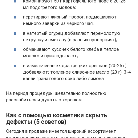
комбинируют 50 г картофельного пюре с 20-25
мл подогретого молока;
перетирают жирный творог, подмешивают
немного заварки из черного чая;
в натертый огурец добавляют перемолотую
петрушку и сметану (в равных пропорциях);
обмакивают кусочек белого хлеба в теплое
молоко и прикладывают;
в измельченные ядра грецких орешков (20-25 г)
добавляют: топленое сливочное масло (20 г), 3-4
капли гранатового сока либо лимона.
На период процедуры желательно полностью
расслабиться и думать о хорошем.
Как с помощью косметики скрыть
дефекты (5 советов)
Сегодня в продаже имеется широкий ассортимент
косметических средств, с помощью которых женщины