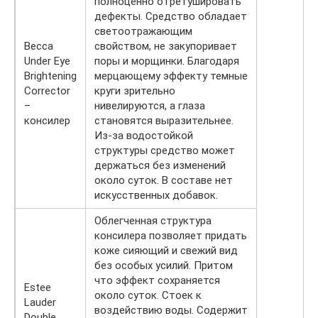
полноценно отретушировать
дефекты. Средство обладает
светоотражающим
Becca
свойством, не закупоривает
Under Eye
поры и морщинки. Благодаря
Brightening
мерцающему эффекту темные
Corrector
круги зрительно
–
нивелируются, а глаза
консилер
становятся выразительнее.
Из-за водостойкой
структуры средство может
держаться без изменений
около суток. В составе нет
искусственных добавок.
Облегченная структура
консилера позволяет придать
коже сияющий и свежий вид
без особых усилий. Притом
что эффект сохраняется
Estee
около суток. Стоек к
Lauder
воздействию воды. Содержит
Double