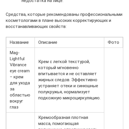
недостатка на лице.
Средства, которые рекомендованы профессиональными
косметологами в плане высоких корректирующих и
восстанавливающих свойств:
Название
Описание
Фото
Mag-
Lightful
Крем с легкой текстурой,
Vibrance
который мгновенно
eye cream
впитывается и не оставляет
– крем
жирных следов. Эффективно
для ухода
устраняет отеки и синюшные
за
полукружья, нормализует
областью
подкожную микроциркуляцию.
вокруг
глаз
Кремообразная плотная
масса, помогающая