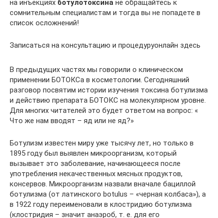
на инъекциях
ботулотоксина
не обращайтесь к
сомнительным специалистам и тогда вы не попадете в
список осложнений!
Записаться на консультацию и процедуруонлайн здесь
В предыдущих частях мы говорили о клиническом
применении БОТОКСа в косметологии. Сегодняшний
разговор посвятим истории изучения токсина ботулизма
и действию препарата БОТОКС на молекулярном уровне.
Для многих читателей это будет ответом на вопрос: «
Что же нам вводят – яд или не яд?»
Ботулизм известен миру уже тысячу лет, но только в
1895 году был выявлен микроорганизм, который
вызывает это заболевание, начинающееся после
употребления некачественных мясных продуктов,
консервов. Микроорганизм назвали вначале бациллой
ботулизма (от латинского botulus – «черная колбаса»), а
в 1922 году переименовали в клостридию ботулизма
(клостридия – значит анаэроб, т. е. для его