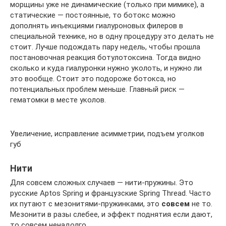
морщины уже не динамические (только при мимике), а
статические — постоянные, то ботокс можно
дополнять инъекциями гиалуроновых филеров в
специальной технике, но в одну процедуру это делать не
стоит. Лучше подождать пару недель, чтобы прошла
постановочная реакция ботулотоксина. Тогда видно
сколько и куда гиалуронки нужно уколоть, и нужно ли
это вообще. Стоит это подороже ботокса, но
потенциальных проблем меньше. Главный риск —
гематомки в месте уколов.
Увеличение, исправление асимметрии, подъем уголков
губ
Нити
Для совсем сложных случаев — нити-пружины. Это
русские Aptos Spring и французские Spring Thread. Часто
их путают с мезонитями-пружинками, это
совсем
не то.
Мезонити в разы слебее, и эффект поднятия если дают,
то совсем ненадолго.