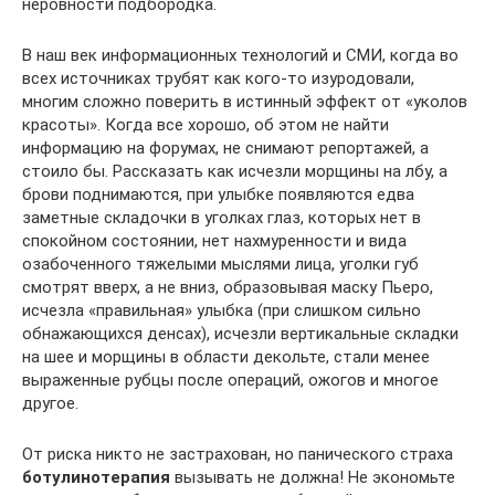
неровности подбородка.
В наш век информационных технологий и СМИ, когда во
всех источниках трубят как кого-то изуродовали,
многим сложно поверить в истинный эффект от «уколов
красоты». Когда все хорошо, об этом не найти
информацию на форумах, не снимают репортажей, а
стоило бы. Рассказать как исчезли морщины на лбу, а
брови поднимаются, при улыбке появляются едва
заметные складочки в уголках глаз, которых нет в
спокойном состоянии, нет нахмуренности и вида
озабоченного тяжелыми мыслями лица, уголки губ
смотрят вверх, а не вниз, образовывая маску Пьеро,
исчезла «правильная» улыбка (при слишком сильно
обнажающихся денсах), исчезли вертикальные складки
на шее и морщины в области декольте, стали менее
выраженные рубцы после операций, ожогов и многое
другое.
От риска никто не застрахован, но панического страха
ботулинотерапия
вызывать не должна! Не экономьте