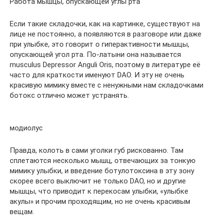
Работа мышцы, опускающей углы рта
Если такие складочки, как на картинке, существуют на
лице не постоянно, а появляются в разговоре или даже
при улыбке, это говорит о гиперактивности мышцы,
опускающей угол рта. По-латыни она называется
musculus Depressor Anguli Oris, поэтому в литературе её
часто для краткости именуют DAO. И эту не очень
красивую мимику вместе с ненужными нам складочками
ботокс отлично может устранять.
модиолус
Правда, колоть в сами уголки губ рискованно. Там
сплетаются несколько мышц, отвечающих за тонкую
мимику улыбки, и введение ботулотоксина в эту зону
скорее всего выключит не только DAO, но и другие
мышцы, что приводит к перекосам улыбки, «улыбке
акулы» и прочим проходящим, но не очень красивым
вещам.