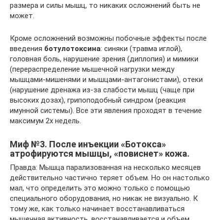
размера и силы мышц, то никаких осложнений быть не
может.
Кроме осложнений возможны побочные эффекты после
введения
ботулотоксина
: синяки (травма иглой),
головная боль, нарушение зрения (диплопия) и мимики
(перераспределение мышечной нагрузки между
мышцами-мишенями и мышцами-антагонистами), отеки
(нарушение дренажа из-за слабости мышц (чаще при
высоких дозах), грипоподобный синдром (реакция
имунной системы). Все эти явления проходят в течение
максимум 2х недель.
Миф №3. После инъекции «Ботокса»
атрофируются мышцы, «повиснет» кожа.
Правда: Мышца парализованная на несколько месяцев
действительно частично теряет объем. Но он настолько
мал, что определить это можно только с помощью
специального оборудования, но никак не визуально. К
тому же, как только начинает восстанавливаться
мышечная активность, восстанавливается и объем