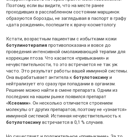
Поэтому, если вы видите, что на месте ранее
проходивших в расслабленном состоянии марщинок
образуются борозды, не заглядывая в паспорт в графу
«дата рождения», поспешите к врачу-косметологу.
Кстати, возрастным пациентам с избытками кожи
ботулинотерапия
противопоказана и вовсе до
проведения интенсивной омолаживающей терапии для
коррекции птоза. Что касается «привыкания» и
нечувствительности, то это встречается не так уж
часто. Это результат работы вашей иммунной системы.
Она вырабатывает антитела к
ботулотоксину
и
нейтрализует его сразу при попадании в организм.
Решение можно найти в смене препарата. Одним из
последних на нашем рынке появился препарат
«
Ксеомин
». Он несколько отличается строением
молекулы от других препаратов, поэтому не «узнается»
иммунной системой. Истинная нечувствительность к
ботулотоксину
встречается в 0,1 % случаев.
Но существует и положительное «привыкание». За то