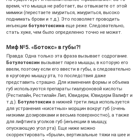
время, что мышца не работает, вы отвыкаете от этой
мимики (перестаете хмуриться, жмуриться, высоко
поднимать брови и т.д.). Это позволяет проводить
инъекции
ботулотоксина
еще реже. Следовательно,
стать хуже, чем было определенно точно не может.
Миф №5. «Ботокс» в губы?!
Правда: Одна только эта фраза вызывает содрогание.
Ботулотоксин
вызывает парез мышцы, в которую его
ввели, поэтому если его ввести в губы, а следовательно
в круговую мышцу рта, то последствия даже
представить страшно. Для изменения формы и объема
губ используются препараты гиалуроновой кислоты
(Рестилайн, Рестилайн Лип, Ювидерм, Ювидерм Валифт и
т.д.).
Ботулотоксин
в нижней трети лица используется
для устранения «кисетных» морщин вокруг губ (очень
низкими дозировками и весьма поверхностно), а также
для лифтинга уголков губ (инъекции в мышцу,
опускающую угол рта). Еще ниже можно
скорректировать «брыли», вертикальные тяжи на шее и