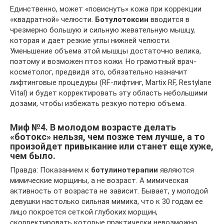
Единственно, может «повиснуть» кожа при коррекции
«квадратной» челюсти.
Ботулотоксин
вводится в
чрезмерно большую и сильную жевательную мышцу,
которая и дает резкие углы нижней челюсти.
Уменьшение объема этой мышцы достаточно велика,
поэтому и возможен птоз кожи. Но грамотный врач-
косметолог, предвидя это, обязательно назначит
лифтинговые процедуры (RF-лифтинг, Martix RF, Restylane
Vital) и будет корректировать эту область небольшими
дозами, чтобы избежать резкую потерю объема.
Миф №4. В молодом возрасте делать
«ботокс» нельзя, чем позже тем лучше, а то
произойдет привыкание или станет еще хуже,
чем было.
Правда: Показанием к
ботулинотерапии
являются
мимические морщины, а не возраст. А мимическая
активность от возраста не зависит. Бывает, у молодой
девушки настолько сильная мимика, что к 30 годам ее
лицо покроется сеткой глубоких морщин,
скорректировать которые практически невозможно.