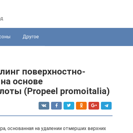
од
соны
Другое
линг поверхностно-
на основе
оты (Propeel promoitalia)
ра, основанная на удалении отмерших верхних