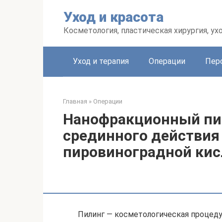
Перейти
Уход и красота
к
контенту
Косметология, пластическая хирургия, ух
Уход и терапия
Операции
Пер
Главная
»
Операции
Нанофракционный пи
срединного действия 
пировиноградной кисл
Пилинг — косметологическая процеду