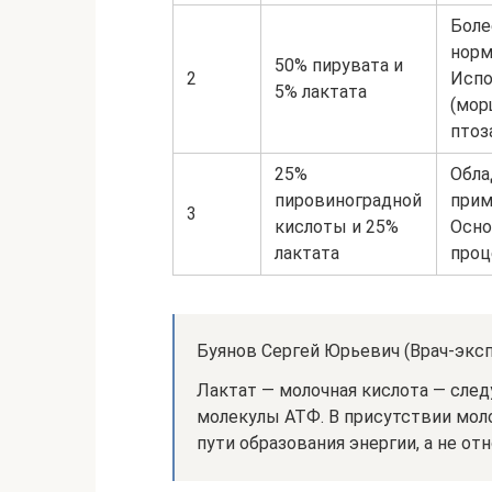
Боле
норм
50% пирувата и
2
Испо
5% лактата
(мор
птоз
25%
Обла
пировиноградной
прим
3
кислоты и 25%
Осно
лактата
проц
Буянов Сергей Юрьевич (Врач-эксп
Лактат — молочная кислота — сле
молекулы АТФ. В присутствии мол
пути образования энергии, а не от