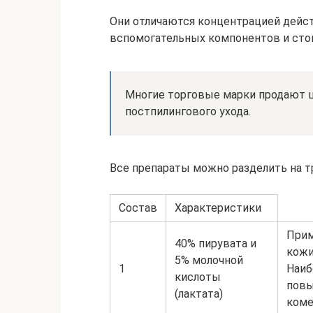
Они отличаются концентрацией дейс
вспомогательных компонентов и ст
Многие торговые марки продают ц
постпилингового ухода.
Все препараты можно разделить на т
Состав
Характеристики
Прим
40% пирувата и
кожи
5% молочной
1
Наиб
кислоты
повы
(лактата)
коме