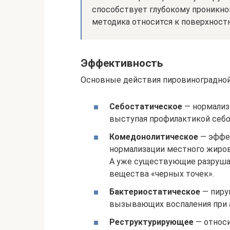
способствует глубокому проникнов
методика относится к поверхност
Эффективность
Основные действия пировиноградной
Себостатическое
— нормализ
выступая профилактикой себор
Комедонолитическое
— эффек
нормализации местного жиров
А уже существующие разруша
вещества «черных точек».
Бактериостатическое
— пиру
вызывающих воспаления при а
Реструктурирующее
— относи