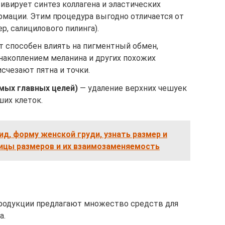
тивирует синтез коллагена и эластических
рмации. Этим процедура выгодно отличается от
р, салицилового пилинга).
т способен влиять на пигментный обмен,
накоплением меланина и других похожих
исчезают пятна и точки.
мых главных целей)
— удаление верхних чешуек
ших клеток.
ид, форму женской груди, узнать размер и
лицы размеров и их взаимозаменяемость
родукции предлагают множество средств для
а.