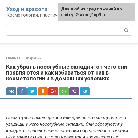
Перейти
Уход и красота
Для любых предложений по
к
Косметология, пластическая хирургия, уход
сайту: 2-avon@cp9.ru
контенту
Поиск:
Главная
»
Операции
Как убрать носогубные складки: от чего они
появляются и как избавиться от них в
косметологии и в домашних условиях
Посмотри на смеющегося или кричащего младенца, и ты
увидишь у него носогубные складки. Они образуются у
каждого человека при выражении определенных эмоций.
Но с годами мышцы спазмируются и «привыкают» к