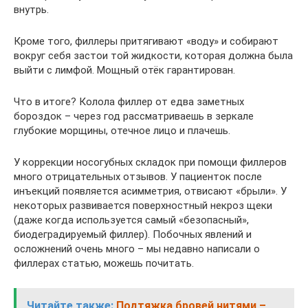
внутрь.
Кроме того, филлеры притягивают «воду» и собирают
вокруг себя застои той жидкости, которая должна была
выйти с лимфой. Мощный отёк гарантирован.
Что в итоге? Колола филлер от едва заметных
бороздок – через год рассматриваешь в зеркале
глубокие морщины, отечное лицо и плачешь.
У коррекции носогубных складок при помощи филлеров
много отрицательных отзывов. У пациенток после
инъекций появляется асимметрия, отвисают «брыли». У
некоторых развивается поверхностный некроз щеки
(даже когда используется самый «безопасный»,
биодеградируемый филлер). Побочных явлений и
осложнений очень много – мы недавно написали о
филлерах статью, можешь почитать.
Читайте также:
Подтяжка бровей нитями –