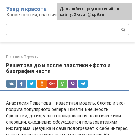
Перейти
Уход и красота
Для любых предложений по
к
Косметология, пластическая хирургия, уход
сайту: 2-avon@cp9.ru
контенту
Поиск:
Главная
»
Персоны
Решетова до и после пластики +фото и
биография насти
Анастасия Решетова – известная модель, блогер и экс-
подруга популярного репера Тимати. Внешность
брюнетки, до идеала отполированная пластическими
операция, ежедневно обсуждается пользователями
инстаграма. Девушка и сама подогревает к себе интерес,
выкладывая в социальные сети свои снимки. На