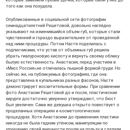
того как она похудела.
Опубликованные в социальной сети фотографии
семнадцатилетней Решетовой, довольно наглядно
указывают на изменившийся объем губ, которые стали
чувственней и гораздо выразительнее от проведённой
над ними процедуры. Потом Настя поделилась с
подписчиками, что устав от объемных губ решила
убрать гиалуроновую кислоту и вернуть своему облику
былую естественность. Анастасия, перед участием в
«Мисс Россия»,не отличалась пышной формой груди. Но
сейчас же, на публикуемых фотографиях, где она
представлена в купальниках разных фасонов, Настя
демонстрирует восхитительные формы. При сравнении
фото Анастасии Решетовой до и после, пластические
хирурги достаточно уверенно утверждают, что бюст
был увеличен. Сама же девушка открыто повествует о
проделанных операциях и косметологических
процедурах. Хотя Анастасияи до применения пластики
никогда не была гадким утёнком, манипуляции по
улучшению своей внешности пошли на пользу и сделали