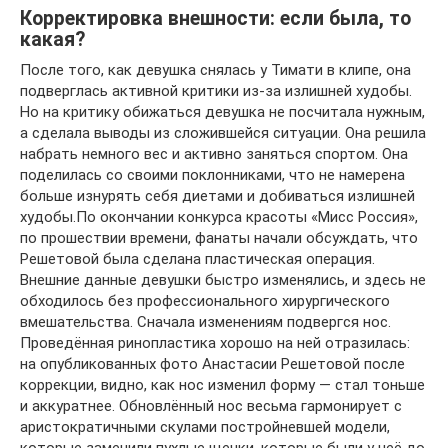
Корректировка внешности: если была, то
какая?
После того, как девушка снялась у Тимати в клипе, она
подверглась активной критики из-за излишней худобы.
Но на критику обижаться девушка не посчитала нужным,
а сделала выводы из сложившейся ситуации. Она решила
набрать немного вес и активно заняться спортом. Она
поделилась со своими поклонниками, что не намерена
больше изнурять себя диетами и добиваться излишней
худобы.По окончании конкурса красоты «Мисс Россия»,
по прошествии времени, фанаты начали обсуждать, что
Решетовой была сделана пластическая операция.
Внешние данные девушки быстро изменялись, и здесь не
обходилось без профессионального хирургического
вмешательства. Сначала изменениям подвергся нос.
Проведённая ринопластика хорошо на ней отразилась:
на опубликованных фото Анастасии Решетовой после
коррекции, видно, как нос изменил форму — стал тоньше
и аккуратнее. Обновлённый нос весьма гармонирует с
аристократичными скулами постройневшей модели,
которые заменили пухлые щечки, которые были у неё до